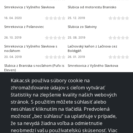
Smrekovica z Vyšného Slavkova
Sľubica od motorestu Branisko
16. 04. 2020
25. 12. 2019
BRANISKO A BACHUREŇ
BRANISKO A BACHUREŇ
Smrekovica z Poľanoviec
Sľubica zo Slatviny
26. 10. 2019
25. 08. 2019
BRANISKO A BACHUREŇ
BRANISKO A BACHUREŇ
Smrekovica z Vyšného Slavkova s
Lačnovský kaňon z Lačnova cez
nocľahom
Boldigáň
20. 04. 2019
26. 01. 2019
BRANISKO A BACHUREŇ
BRANISKO A BACHUREŇ
Sľubica z Braniska s nocľahom (Pufo is
Smrekovica z Vyšného Slavkova
Eleven)
09. 09. 2018
03. 06. 2018
BRANISKO A BACHUREŇ
BRANISKO A BACHUREŇ
Kakac.sk používa súbory cookie na
Bachureň z Renčišova
Sľubica zo Slatviny
zhromažďovanie údajov s cieľom vytvárať
štatistiky na zlepšenie kvality našich webových
11. 02. 2018
10. 12. 2017
BRANISKO A BACHUREŇ
BRANISKO A BACHUREŇ
stránok. S použitím môžete súhlasiť alebo
Sľubica z Dúbravy
Smrekovica zo Šindliara
nesúhlasiť kliknutím na tlačidlá. Predvolená
možnosť „bez súhlasu“ sa uplatňuje v prípade,
18. 11. 2017
01. 11. 2016
BRANISKO A BACHUREŇ
BRANISKO A BACHUREŇ
že sa nevydá žiadna voľba a odmietnutie
Sľubica z priesmyku Branisko
Sľubica z Dúbravy
neobmedzí vašu používateľskú skúsenosť. Viac