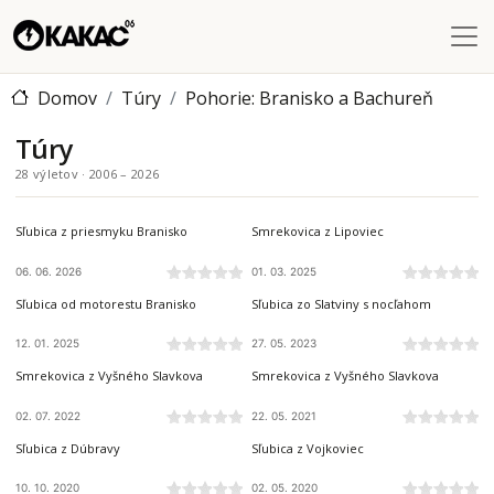
Skočiť na hlavný obsah
Domov
Túry
Pohorie: Branisko a Bachureň
Túry
28 výletov · 2006 – 2026
BRANISKO A BACHUREŇ
BRANISKO A BACHUREŇ
Sľubica z priesmyku Branisko
Smrekovica z Lipoviec
06. 06. 2026
01. 03. 2025
BRANISKO A BACHUREŇ
BRANISKO A BACHUREŇ
Sľubica od motorestu Branisko
Sľubica zo Slatviny s nocľahom
12. 01. 2025
27. 05. 2023
BRANISKO A BACHUREŇ
BRANISKO A BACHUREŇ
Smrekovica z Vyšného Slavkova
Smrekovica z Vyšného Slavkova
02. 07. 2022
22. 05. 2021
BRANISKO A BACHUREŇ
BRANISKO A BACHUREŇ
Sľubica z Dúbravy
Sľubica z Vojkoviec
10. 10. 2020
02. 05. 2020
BRANISKO A BACHUREŇ
BRANISKO A BACHUREŇ