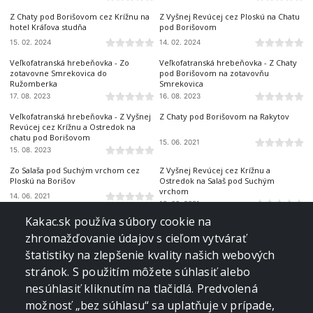
Z Chaty pod Borišovom cez Krížnu na
Z Vyšnej Revúcej cez Ploskú na Chatu
hotel Kráľova studňa
pod Borišovom
15. 02. 2024
14. 02. 2024
VEĽKÁ FATRA
VEĽKÁ FATRA
Veľkofatranská hrebeňovka - Zo
Veľkofatranská hrebeňovka - Z Chaty
zotavovne Smrekovica do
pod Borišovom na zotavovňu
Ružomberka
Smrekovica
17. 08. 2023
16. 08. 2023
VEĽKÁ FATRA
VEĽKÁ FATRA
Veľkofatranská hrebeňovka - Z Vyšnej
Z Chaty pod Borišovom na Rakytov
Revúcej cez Krížnu a Ostredok na
chatu pod Borišovom
15. 06. 2021
15. 08. 2023
VEĽKÁ FATRA
VEĽKÁ FATRA
Zo Salaša pod Suchým vrchom cez
Z Vyšnej Revúcej cez Krížnu a
Ploskú na Borišov
Ostredok na Salaš pod Suchým
vrchom
14. 06. 2021
13. 06. 2021
VEĽKÁ FATRA
VEĽKÁ FATRA
Kakac.sk používa súbory cookie na
Rakytov od hotela Granit Smrekovica
Šíp zo Stankovian
zhromažďovanie údajov s cieľom vytvárať
14. 06. 2020
28. 02. 2019
VEĽKÁ FATRA
VEĽKÁ FATRA
štatistiky na zlepšenie kvality našich webových
stránok. S použitím môžete súhlasiť alebo
Tlstá a Ostrá z Konského dolu, ústia
Ploská z Vyšnej Revúcej
nesúhlasiť kliknutím na tlačidlá. Predvolená
22. 04. 2018
11. 03. 2018
VEĽKÁ FATRA
VEĽKÁ FATRA
možnosť „bez súhlasu“ sa uplatňuje v prípade,