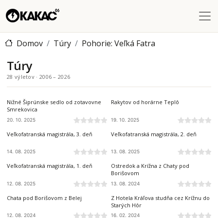
Skočiť na hlavný obsah
Domov
Túry
Pohorie: Veľká Fatra
Túry
28 výletov · 2006 – 2026
VEĽKÁ FATRA
VEĽKÁ FATRA
Nižné Šiprúnske sedlo od zotavovne
Rakytov od horárne Teplô
Smrekovica
20. 10. 2025
19. 10. 2025
VEĽKÁ FATRA
VEĽKÁ FATRA
Veľkofatranská magistrála, 3. deň
Veľkofatranská magistrála, 2. deň
14. 08. 2025
13. 08. 2025
VEĽKÁ FATRA
VEĽKÁ FATRA
Veľkofatranská magistrála, 1. deň
Ostredok a Krížna z Chaty pod
Borišovom
12. 08. 2025
13. 08. 2024
VEĽKÁ FATRA
VEĽKÁ FATRA
Chata pod Borišovom z Belej
Z Hotela Kráľova studňa cez Krížnu do
Starých Hôr
12. 08. 2024
16. 02. 2024
VEĽKÁ FATRA
VEĽKÁ FATRA