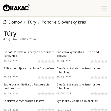
Skočiť na hlavný obsah
Domov
Túry
Pohorie: Slovenský kras
Túry
47 výletov · 2006 – 2026
SLOVENSKÝ KRAS
SLOVENSKÝ KRAS
Gerlašská skala a Serényiho cisterna z
Zádielska vyhliadka z Turne nad
Rakovnice
Bodvou
03. 05. 2026
05. 04. 2026
SLOVENSKÝ KRAS
SLOVENSKÝ KRAS
Z Hája do Hája cez sedlo Krížna poľana
Dievčenská skala z Krásnohorskej
Dlhej lúky
28. 09. 2025
03. 05. 2025
SLOVENSKÝ KRAS
SLOVENSKÝ KRAS
Zádielska vyhliadka od Reštaurácie
Dievčenská skala z Krásnohorskej
pod hradom
Dlhej lúky
24. 03. 2024
01. 05. 2023
SLOVENSKÝ KRAS
SLOVENSKÝ KRAS
Ladislavova vyvieračka z Jasova
Vyhliadka v Zádieli z Dvorníkov
09. 04. 2023
19. 03. 2023
SLOVENSKÝ KRAS
SLOVENSKÝ KRAS