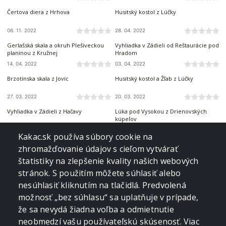
Čertova diera z Hrhova
Husitský kostol z Lúčky
06. 11. 2022
28. 04. 2022
SLOVENSKÝ KRAS
SLOVENSKÝ KRAS
Gerlašská skala a okruh Plešiveckou
Vyhliadka v Zádieli od Reštaurácie pod
planinou z Kružnej
Hradom
14. 04. 2022
03. 04. 2022
SLOVENSKÝ KRAS
SLOVENSKÝ KRAS
Brzotínska skala z Jovíc
Husitský kostol a Žľab z Lúčky
27. 03. 2022
20. 03. 2022
SLOVENSKÝ KRAS
SLOVENSKÝ KRAS
Vyhliadka v Zádieli z Hačavy
Lúka pod Vysokou z Drienovských
kúpeľov
10. 04. 2021
08. 11. 2020
SLOVENSKÝ KRAS
SLOVENSKÝ KRAS
Kakac.sk používa súbory cookie na
Lúka pod Vysokou z Drienovských
Miglinc a Ladislavova vyvieračka z Hája
zhromažďovanie údajov s cieľom vytvárať
kúpeľov
štatistiky na zlepšenie kvality našich webových
05. 06. 2020
22. 04. 2020
SLOVENSKÝ KRAS
SLOVENSKÝ KRAS
stránok. S použitím môžete súhlasiť alebo
Brzotínska skala z Jovíc
Jelení vrch z Hačavy
nesúhlasiť kliknutím na tlačidlá. Predvolená
možnosť „bez súhlasu“ sa uplatňuje v prípade,
20. 03. 2020
02. 02. 2020
SLOVENSKÝ KRAS
SLOVENSKÝ KRAS
že sa nevydá žiadna voľba a odmietnutie
Drieňova studňa z Plešivca
Horný vrch z Jablonovského sedla
neobmedzí vašu používateľskú skúsenosť. Viac