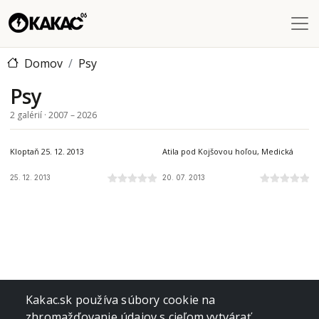
Skočiť na hlavný obsah
Domov
Psy
Psy
2 galérií · 2007 – 2026
Kloptaň 25. 12. 2013
Atila pod Kojšovou hoľou, Medická
25. 12. 2013
20. 07. 2013
Kakac.sk používa súbory cookie na
zhromažďovanie údajov s cieľom vytvárať