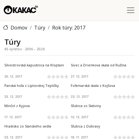
Skočiť na hlavný obsah
Domov
Túry
Rok túry: 2017
Túry
45 výletov · 2006 – 2026
VOLOVSKÉ VRCHY
ČIERNA HORA
Silvestrovská kapustnica na Kloptani
Sivec a Drienkova skala od Ružína
30. 12. 2017
27. 12. 2017
NÍZKE TATRY
VOLOVSKÉ VRCHY
Panská hoľa z Liptovskej Tepličky
Folkmarská skala z Kojšova
25. 12. 2017
23. 12. 2017
ČERGOV
BRANISKO A BACHUREŇ
Minčol z Kyjova
Sľubica zo Slatviny
17. 12. 2017
10. 12. 2017
SLANSKÉ VRCHY
BRANISKO A BACHUREŇ
Hradisko zo Slanského sedla
Sľubica z Dúbravy
03. 12. 2017
18. 11. 2017
ZÁPADNÉ TATRY
ZÁPADNÉ TATRY