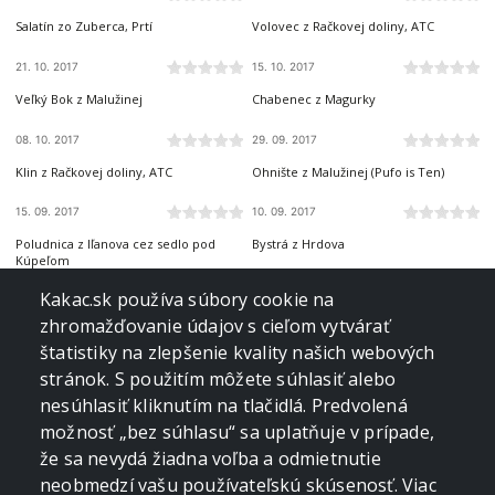
Salatín zo Zuberca, Prtí
Volovec z Račkovej doliny, ATC
21. 10. 2017
15. 10. 2017
NÍZKE TATRY
NÍZKE TATRY
Veľký Bok z Malužinej
Chabenec z Magurky
08. 10. 2017
29. 09. 2017
ZÁPADNÉ TATRY
NÍZKE TATRY
Klin z Račkovej doliny, ATC
Ohnište z Malužinej (Pufo is Ten)
15. 09. 2017
10. 09. 2017
NÍZKE TATRY
ZÁPADNÉ TATRY
Poludnica z Iľanova cez sedlo pod
Bystrá z Hrdova
Kúpeľom
01. 09. 2017
29. 08. 2017
NÍZKE TATRY
NÍZKE TATRY
Kakac.sk používa súbory cookie na
Poľana, Bôr a Siná v jeden deň
Vajskovský vodopád z Črmného
zhromažďovanie údajov s cieľom vytvárať
štatistiky na zlepšenie kvality našich webových
27. 08. 2017
02. 08. 2017
NÍZKE TATRY
NÍZKE TATRY
stránok. S použitím môžete súhlasiť alebo
Skalka z Črmného
Ďumbier z Trangošky
nesúhlasiť kliknutím na tlačidlá. Predvolená
možnosť „bez súhlasu“ sa uplatňuje v prípade,
01. 08. 2017
31. 07. 2017
VOLOVSKÉ VRCHY
VOLOVSKÉ VRCHY
že sa nevydá žiadna voľba a odmietnutie
Henclová zo Skaliska
Skalisko z Henclovej
neobmedzí vašu používateľskú skúsenosť. Viac