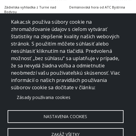
Zádielska vyhliadka z Turne nad
Demänovská hora od ATC Bystrina
Bodvou
05. 04. 2026
03. 04. 2026
SLOVENSKÝ RAJ
NÍZKE TATRY
Kakac.sk používa súbory cookie na
Z Dediniek do Spišských Tomášoviec
Zimná hrebeňovka NT - 3. deň
zhromažďovanie údajov s cieľom vytvárať
cez Geravy a Klauzy
štatistiky na zlepšenie kvality našich webových
15. 03. 2026
11. 03. 2026
NÍZKE TATRY
NÍZKE TATRY
stránok. S použitím môžete súhlasiť alebo
Zimná hrebeňovka NT - 2. deň
Zimná hrebeňovka NT - 1. deň
nesúhlasiť kliknutím na tlačidlá. Predvolená
možnosť „bez súhlasu“ sa uplatňuje v prípade,
10. 03. 2026
09. 03. 2026
SLOVENSKÝ RAJ
VOLOVSKÉ VRCHY
že sa nevydá žiadna voľba a odmietnutie
Gačovská skala z Dediniek
Šikľavá skala a Markušovský skalný
hríb z Matejoviec nad Hornádom
neobmedzí vašu používateľskú skúsenosť. Viac
21. 02. 2026
13. 02. 2026
ČERGOV
NÍZKE TATRY
informácií o našich pravidlách používania
súborov cookie sa dočítate v článku:
Minčol z Kyjova
Panská hoľa z Liptovskej Tepličky
Zásady používania cookies
31. 01. 2026
21. 01. 2026
LEVOČSKÉ VRCHY
NÍZKE TATRY
Dreveník zo Žehry
Rovná hoľa z ústia Starobockej doliny
NASTAVENIA COOKIES
11. 01. 2026
05. 01. 2026
ZAKÁŽ VŠETKY