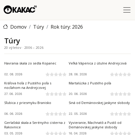
Skočiť na hlavný obsah
Domov
Túry
Rok túry: 2026
Túry
20 výletov · 2006 – 2026
SLOVENSKÝ RAJ
NÍZKE TATRY
Havrania skala zo sedla Kopanec
Veľká Vápenica z útulne Andrejcová
02. 08. 2026
28. 06. 2026
NÍZKE TATRY
NÍZKE TATRY
Kráľova hoľa z Pustého poľa s
Martalúzka z Pustého poľa
nocľahom na Andrejcovej
27. 06. 2026
20. 06. 2026
BRANISKO A BACHUREŇ
NÍZKE TATRY
Sľubica z priesmyku Branisko
Siná od Demänovskej jaskyne slobody
06. 06. 2026
22. 05. 2026
SLOVENSKÝ KRAS
NÍZKE TATRY
Gerlašská skala a Serényiho cisterna z
Vyvieranie, Machnatô a Pustô od
Rakovnice
Demänovskej jaskyne slobody
03. 05. 2026
16. 04. 2026
SLOVENSKÝ KRAS
NÍZKE TATRY