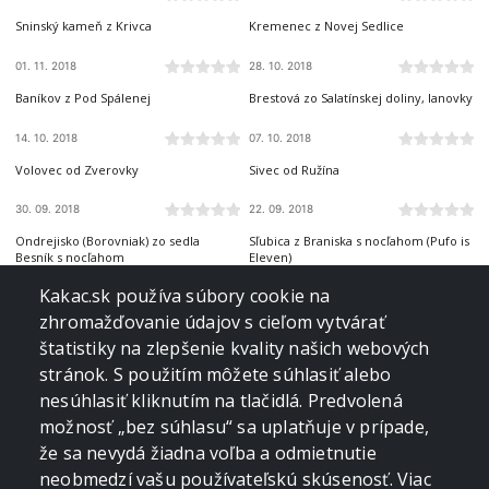
Sninský kameň z Krivca
Kremenec z Novej Sedlice
01. 11. 2018
28. 10. 2018
ZÁPADNÉ TATRY
ZÁPADNÉ TATRY
Baníkov z Pod Spálenej
Brestová zo Salatínskej doliny, lanovky
14. 10. 2018
07. 10. 2018
ZÁPADNÉ TATRY
ČIERNA HORA
Volovec od Zverovky
Sivec od Ružína
30. 09. 2018
22. 09. 2018
SLOVENSKÝ RAJ
BRANISKO A BACHUREŇ
Ondrejisko (Borovniak) zo sedla
Sľubica z Braniska s nocľahom (Pufo is
Besník s nocľahom
Eleven)
16. 09. 2018
09. 09. 2018
MALÁ FATRA
ORAVSKÉ BESKYDY
Kakac.sk používa súbory cookie na
Stoh zo Snilovského sedla
Babia hora z Pasekov
zhromažďovanie údajov s cieľom vytvárať
štatistiky na zlepšenie kvality našich webových
31. 08. 2018
30. 08. 2018
ORAVSKÉ BESKYDY
NÍZKE TATRY
stránok. S použitím môžete súhlasiť alebo
Pilsko zo sedla Hliny
Ohnište z Nižnej Boce
nesúhlasiť kliknutím na tlačidlá. Predvolená
možnosť „bez súhlasu“ sa uplatňuje v prípade,
29. 08. 2018
19. 08. 2018
NÍZKE TATRY
ZÁPADNÉ TATRY
že sa nevydá žiadna voľba a odmietnutie
Čučoriedkový deň a Panská hoľa z
Małołączniak a Kopa Kondracka z Kiry
Pred Soľankou
neobmedzí vašu používateľskú skúsenosť. Viac