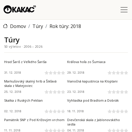
Skočiť na hlavný obsah
Domov
Túry
Rok túry: 2018
Túry
50 výletov · 2006 – 2026
ŠARIŠ
NÍZKE TATRY
Hrad Šariš z Veľkého Šariša
Kráľova hoľa zo Šumiaca
31. 12. 2018
29. 12. 2018
VOLOVSKÉ VRCHY
VOLOVSKÉ VRCHY
Markušovský skalný hríb a Šikľavá
Vianočná kapustnica na Kloptani
skala z Matejoviec
25. 12. 2018
23. 12. 2018
ČIERNA HORA
SLANSKÉ VRCHY
Skalka z Ruských Peklian
Vyhliadka pod Bradlom a Dobrák
02. 12. 2018
18. 11. 2018
LEVOČSKÉ VRCHY
SLOVENSKÝ KRAS
Pamätník SNP z Pod Krížovým vrchom
Dievčenská skala z Jablonovského
sedla
11. 11. 2018
04. 11. 2018
VIHORLATSKÉ VRCHY
BUKOVSKÉ VRCHY