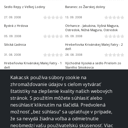
Sedlo Repy z Veľkej Lodiny
Baranec zo Žiarskej doliny
27. 09. 2008
13. 09. 2008
ZÁPADNÉ TATRY
ZÁPADNÉ TATRY
Bystrá z Hrdova
Otrhance - Jakubina, Vyšná Magura,
Ostredok, Nižná Magura, Ostredok
05. 09. 2008
05. 09. 2008
SLOVENSKÝ KRAS
MALÁ FATRA
Silická Ľadnica
Hrebeňovka Krivánskej Malej Fatry - 2
deň
31. 08. 2008
28. 08. 2008
MALÁ FATRA
VYSOKÉ TATRY
Hrebeňovka Krivánskej Malej Fatry - 1
Východná Vysoká a sedlo Prielom zo
deň
Starého Smokovca
27. 08. 2008
23. 08. 2008
VOLOVSKÉ VRCHY
NÍZKE TATRY
Kakac.sk používa súbory cookie na
Veľká Knola, Ferdinandka, Pálenica z
Z Kriviana na Pusté pole (s nocľahom)
zhromažďovanie údajov s cieľom vytvárať
Novoveskej Huty
štatistiky na zlepšenie kvality našich webových
17. 08. 2008
10. 08. 2008
BELIANSKE TATRY
VOLOVSKÉ VRCHY
stránok. S použitím môžete súhlasiť alebo
Vyšné Kopské sedlo Monkovou
Kloptaň z Mníška nad Hnilcom
nesúhlasiť kliknutím na tlačidlá. Predvolená
dolinou
možnosť „bez súhlasu“ sa uplatňuje v prípade,
02. 08. 2008
27. 07. 2008
BELIANSKE TATRY
NÍZKE TATRY
že sa nevydá žiadna voľba a odmietnutie
Kopské sedlo
Kráľova hoľa z Pustého poľa
neobmedzí vašu používateľskú skúsenosť. Viac