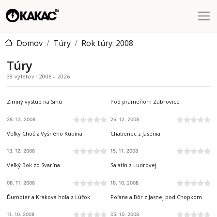
Skočiť na hlavný obsah
Domov
Túry
Rok túry: 2008
Túry
38 výletov · 2006 – 2026
NÍZKE TATRY
NÍZKE TATRY
Zimný výstup na Sinú
Pod prameňom Zubrovice
28. 12. 2008
26. 12. 2008
CHOČSKÉ VRCHY
NÍZKE TATRY
Veľký Choč z Vyšného Kubína
Chabenec z Jasenia
13. 12. 2008
15. 11. 2008
NÍZKE TATRY
NÍZKE TATRY
Veľký Bok zo Svarína
Salatín z Ludrovej
08. 11. 2008
18. 10. 2008
NÍZKE TATRY
NÍZKE TATRY
Ďumbier a Krakova hoľa z Lúčok
Poľana a Bôr z Jasnej pod Chopkom
11. 10. 2008
05. 10. 2008
ČIERNA HORA
ZÁPADNÉ TATRY