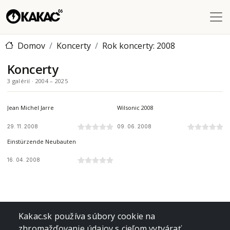
Skočiť na hlavný obsah
Domov
Koncerty
Rok koncerty: 2008
Koncerty
3 galérií · 2004 – 2025
STEEL ARENA, KOŠICE, SK
TYRŠOVO NÁBREŽIE, BRATISLAVA, 6. - 7. 6. 2008, SK
Jean Michel Jarre
Wilsonic 2008
29. 11. 2008
09. 06. 2008
A38 HAJÓ, BUDAPEŠŤ, HU
Einstürzende Neubauten
16. 04. 2008
Kakac.sk používa súbory cookie na
zhromažďovanie údajov s cieľom vytvárať