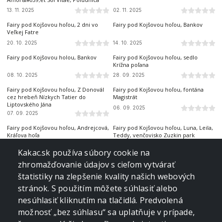
13. 11. 2025
02. 11. 2025
Fairy pod Kojšovou hoľou, 2 dni vo
Fairy pod Kojšovou hoľou, Bankov
Veľkej Fatre
20. 10. 2025
14. 10. 2025
Fairy pod Kojšovou holou, Bankov
Fairy pod Kojšovou hoľou, sedlo
Krížna poľana
08. 10. 2025
28. 09. 2025
Fairy pod Kojšovou hoľou, Z Donovál
Fairy pod Kojšovou hoľou, fontána
cez hrebeň Nízkych Tatier do
Magistrát
Liptovského Jána
06. 09. 2025
07. 09. 2025
Fairy pod Kojšovou hoľou, Andrejcová,
Fairy pod Kojšovou hoľou, Luna, Leila,
Kráľova hoľa
Teddy, venčovisko Zuzkin park
28. 08. 2025
19. 08. 2025
Kakac.sk používa súbory cookie na
Fairy pod Kojšovou hoľou &amp;
Fairy pod Kojšovou hoľou, 1 rok
zhromažďovanie údajov s cieľom vytvárať
Vesna, Veľkofatranská magistrála
štatistiky na zlepšenie kvality našich webových
14. 08. 2025
09. 08. 2025
stránok. S použitím môžete súhlasiť alebo
Fairy pod Kojšovou holou, 51. týždeň,
Fairy pod Kojšovou hoľou, 48. týždeň,
nesúhlasiť kliknutím na tlačidlá. Predvolená
Bankov
Mandy, Skalka
možnosť „bez súhlasu“ sa uplatňuje v prípade,
03. 08. 2025
16. 07. 2025