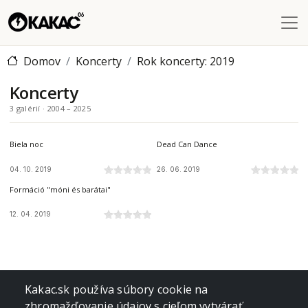
Skočiť na hlavný obsah
Domov
Koncerty
Rok koncerty: 2019
Koncerty
3 galérií · 2004 – 2025
KOŠICE, SK
PAPP LÁSZLÓ SPORTARÉNA, BUDAPEST, HU
Biela noc
Dead Can Dance
04. 10. 2019
26. 06. 2019
MÁRAI STÚDIÓ, KASSA, SK
Formáció "móni és barátai"
12. 04. 2019
Kakac.sk používa súbory cookie na
zhromažďovanie údajov s cieľom vytvárať