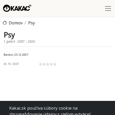
Skočiť na hlavný obsah
Domov
Psy
Psy
1 galérií · 2007 – 2026
Bankov 25.12.2007
25. 12. 2007
Kakac.sk používa súbory cookie na
zhromažďovanie údajov s cieľom vytvárať