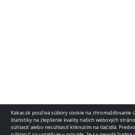
Kakac.sk používa súbory cookie na zhromažďovanie úd
štatistiky na zlepšenie kvality našich webových strán
súhlasiť alebo nesúhlasiť kliknutím na tlačidlá. Pred
súhlasu“ sa uplatňuje v prípade, že sa nevydá žiadna 