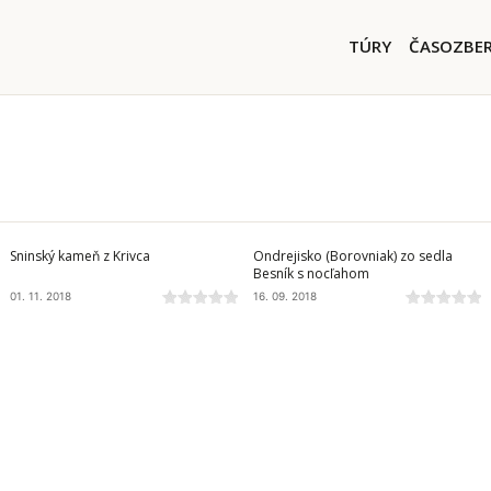
Skočiť na hlavný obsah
Main nav
TÚRY
ČASOZBE
VIHORLATSKÉ VRCHY
SLOVENSKÝ RAJ
Sninský kameň z Krivca
Ondrejisko (Borovniak) zo sedla
Besník s nocľahom
01. 11. 2018
16. 09. 2018