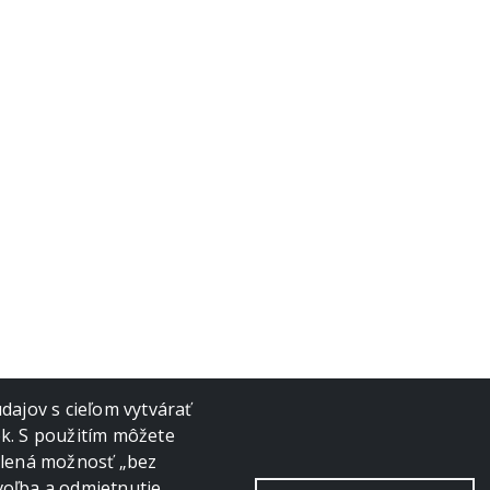
ajov s cieľom vytvárať
ok. S použitím môžete
volená možnosť „bez
voľba a odmietnutie