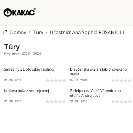
Domov
Túry
Účastníci: Ana Sophia ROSANELLI
Túry
8 výletov · 2006 – 2026
NÍZKE TATRY
SLOVENSKÝ KRAS
Smrečiny z Liptovskej Tepličky
Dievčenská skala z Jablonovského
sedla
01. 06. 2019
04. 11. 2018
NÍZKE TATRY
NÍZKE TATRY
Kráľova hoľa z Andrejcovej
Z Heľpy cez Veľkú Vápenicu na
útulňu Andrejcová
01. 09. 2016
31. 08. 2016