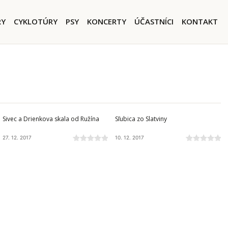
igation
RY
CYKLOTÚRY
PSY
KONCERTY
ÚČASTNÍCI
KONTAKT
ČIERNA HORA
BRANISKO A BACHUREŇ
Sivec a Drienkova skala od Ružína
Sľubica zo Slatviny
27. 12. 2017
10. 12. 2017