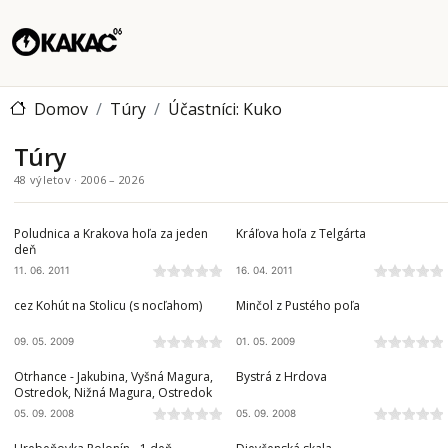
Domov
Túry
Účastníci: Kuko
Túry
48 výletov · 2006 – 2026
NÍZKE TATRY
NÍZKE TATRY
Poludnica a Krakova hoľa za jeden
Kráľova hoľa z Telgárta
deň
11. 06. 2011
16. 04. 2011
STOLICKÉ VRCHY
ČERGOV
cez Kohút na Stolicu (s nocľahom)
Minčol z Pustého poľa
09. 05. 2009
01. 05. 2009
ZÁPADNÉ TATRY
ZÁPADNÉ TATRY
Otrhance - Jakubina, Vyšná Magura,
Bystrá z Hrdova
Ostredok, Nižná Magura, Ostredok
05. 09. 2008
05. 09. 2008
BUKOVSKÉ VRCHY
SLOVENSKÝ KRAS