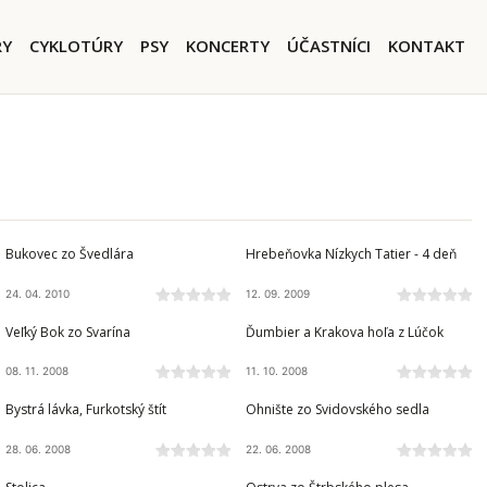
igation
RY
CYKLOTÚRY
PSY
KONCERTY
ÚČASTNÍCI
KONTAKT
VOLOVSKÉ VRCHY
NÍZKE TATRY
Bukovec zo Švedlára
Hrebeňovka Nízkych Tatier - 4 deň
24. 04. 2010
12. 09. 2009
NÍZKE TATRY
NÍZKE TATRY
Veľký Bok zo Svarína
Ďumbier a Krakova hoľa z Lúčok
08. 11. 2008
11. 10. 2008
VYSOKÉ TATRY
NÍZKE TATRY
Bystrá lávka, Furkotský štít
Ohnište zo Svidovského sedla
28. 06. 2008
22. 06. 2008
STOLICKÉ VRCHY
VYSOKÉ TATRY