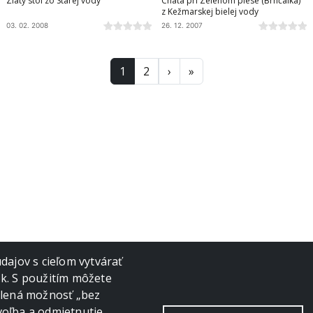
Zlatý stôl zo Starej vody
Chata pri Zelenom plese (Brnčalka)
z Kežmarskej bielej vody
03. 02. 2008
26. 12. 2007
Ďalšia strana
Posledná strana
1
2
›
»
ajov s cieľom vytvárať
ok. S použitím môžete
volená možnosť „bez
voľba a odmietnutie