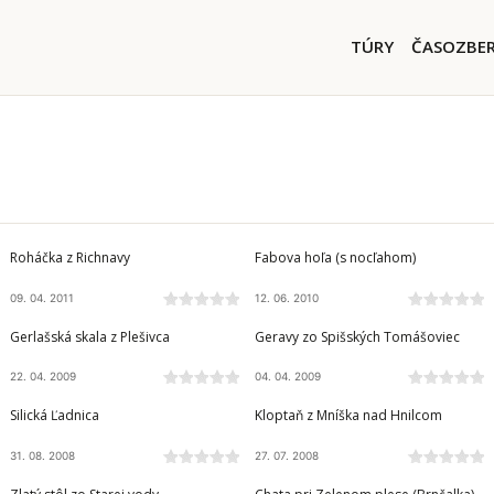
Skočiť na hlavný obsah
Main nav
TÚRY
ČASOZBE
ČIERNA HORA
MURÁNSKA PLANINA
Roháčka z Richnavy
Fabova hoľa (s nocľahom)
09. 04. 2011
12. 06. 2010
SLOVENSKÝ KRAS
SLOVENSKÝ RAJ
Gerlašská skala z Plešivca
Geravy zo Spišských Tomášoviec
22. 04. 2009
04. 04. 2009
SLOVENSKÝ KRAS
VOLOVSKÉ VRCHY
Silická Ľadnica
Kloptaň z Mníška nad Hnilcom
31. 08. 2008
27. 07. 2008
VOLOVSKÉ VRCHY
VYSOKÉ TATRY