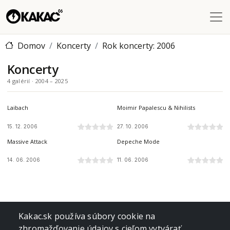
Skočiť na hlavný obsah
Domov
Koncerty
Rok koncerty: 2006
Koncerty
4 galérií · 2004 – 2025
PLANET MUSIC, WIEN, AT
IC CULTURE TRAIN, KOŠICE, SK
Laibach
Moimir Papalescu & Nihilists
15. 12. 2006
27. 10. 2006
EXPO ARENA - INCHEBA, BRATISLAVA, SK
ŠTADIÓN INTER, BRATISLAVA, SK
Massive Attack
Depeche Mode
14. 06. 2006
11. 06. 2006
Kakac.sk používa súbory cookie na
zhromažďovanie údajov s cieľom vytvárať