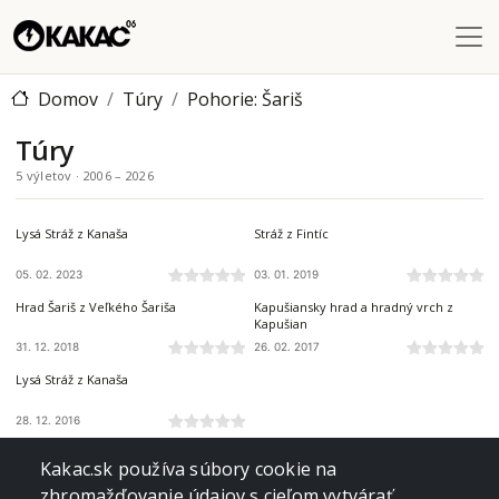
Skočiť na hlavný obsah
Domov
Túry
Pohorie: Šariš
Túry
5 výletov · 2006 – 2026
ŠARIŠ
ŠARIŠ
Lysá Stráž z Kanaša
Stráž z Fintíc
05. 02. 2023
03. 01. 2019
ŠARIŠ
ŠARIŠ
Hrad Šariš z Veľkého Šariša
Kapušiansky hrad a hradný vrch z
Kapušian
31. 12. 2018
26. 02. 2017
ŠARIŠ
Lysá Stráž z Kanaša
28. 12. 2016
Kakac.sk používa súbory cookie na
zhromažďovanie údajov s cieľom vytvárať