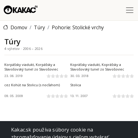
Skočiť na hlavný obsah
Domov
Túry
Pohorie: Stolické vrchy
Túry
4 výletov · 2006 – 2026
STOLICKÉ VRCHY
STOLICKÉ VRCHY
Korpášsky viadukt, Korpášsky a
Koprášsky viadukt, Koprášsky a
Slavošovský tunel zo Slavošoviec
Slavošovský tunel zo Slavošoviec
23. 06. 2019
30. 03. 2018
STOLICKÉ VRCHY
STOLICKÉ VRCHY
cez Kohút na Stolicu (s nocľahom)
Stolica
09. 05. 2009
13. 11. 2007
Kakac.sk používa súbory cookie na
zhromažďovanie údajov s cieľom vytvárať