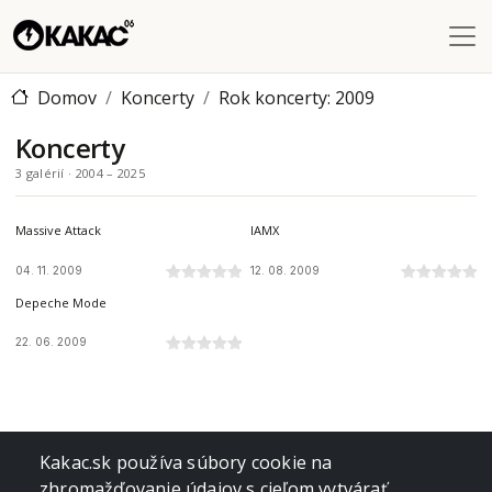
Skočiť na hlavný obsah
Domov
Koncerty
Rok koncerty: 2009
Koncerty
3 galérií · 2004 – 2025
NTC SIBAMAC ARÉNA, BRATISLAVA, SK
SZIGET FESTIVAL, ÓBUDA ISLAND, BUDAPEST, HU
Massive Attack
IAMX
04. 11. 2009
12. 08. 2009
INTER STADIUM, BRATISLAVA, SK
Depeche Mode
22. 06. 2009
Kakac.sk používa súbory cookie na
zhromažďovanie údajov s cieľom vytvárať