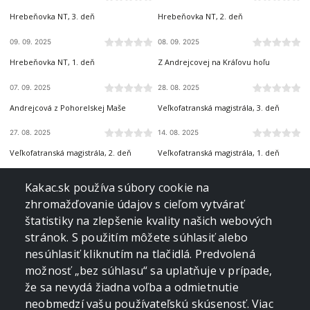
Hrebeňovka NT, 3. deň
Hrebeňovka NT, 2. deň
09. 09. 2025
08. 09. 2025
STAROHORSKÉ VRCHY
NÍZKE TATRY
Hrebeňovka NT, 1. deň
Z Andrejcovej na Kráľovu hoľu
07. 09. 2025
28. 08. 2025
NÍZKE TATRY
VEĽKÁ FATRA
Andrejcová z Pohorelskej Maše
Veľkofatranská magistrála, 3. deň
27. 08. 2025
14. 08. 2025
VEĽKÁ FATRA
VEĽKÁ FATRA
Veľkofatranská magistrála, 2. deň
Veľkofatranská magistrála, 1. deň
13. 08. 2025
12. 08. 2025
NÍZKE TATRY
NÍZKE TATRY
Kakac.sk používa súbory cookie na
Skalka, Kotliská, Poľana, Zákľuky a Bôr
Panská hoľa z Liptovskej Tepličky
zhromažďovanie údajov s cieľom vytvárať
z Bielej Púte
štatistiky na zlepšenie kvality našich webových
16. 07. 2025
05. 07. 2025
MALÁ FATRA
MALÁ FATRA
stránok. S použitím môžete súhlasiť alebo
Veľký a Malý Kriváň od Chaty pod
Chleb zo Šútova
nesúhlasiť kliknutím na tlačidlá. Predvolená
Chlebom
možnosť „bez súhlasu“ sa uplatňuje v prípade,
05. 06. 2025
04. 06. 2025
SLANSKÉ VRCHY
SLOVENSKÝ KRAS
že sa nevydá žiadna voľba a odmietnutie
Veľký Milič z Pod Domaškou
Dievčenská skala z Krásnohorskej
Dlhej lúky
neobmedzí vašu používateľskú skúsenosť. Viac