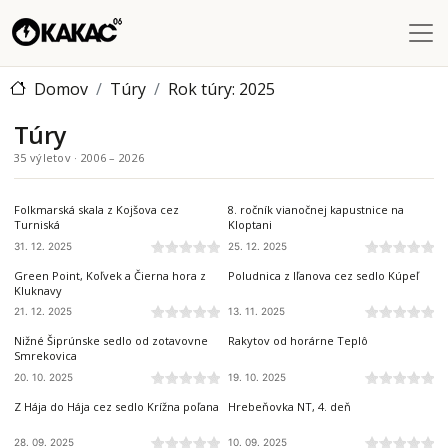
Skočiť na hlavný obsah
Domov
Túry
Rok túry: 2025
Túry
35 výletov · 2006 – 2026
VOLOVSKÉ VRCHY
VOLOVSKÉ VRCHY
Folkmarská skala z Kojšova cez
8. ročník vianočnej kapustnice na
Turniská
Kloptani
31. 12. 2025
25. 12. 2025
ČIERNA HORA
NÍZKE TATRY
Green Point, Koľvek a Čierna hora z
Poludnica z Iľanova cez sedlo Kúpeľ
Kluknavy
21. 12. 2025
13. 11. 2025
VEĽKÁ FATRA
VEĽKÁ FATRA
Nižné Šiprúnske sedlo od zotavovne
Rakytov od horárne Teplô
Smrekovica
20. 10. 2025
19. 10. 2025
SLOVENSKÝ KRAS
NÍZKE TATRY
Z Hája do Hája cez sedlo Krížna poľana
Hrebeňovka NT, 4. deň
28. 09. 2025
10. 09. 2025
NÍZKE TATRY
NÍZKE TATRY