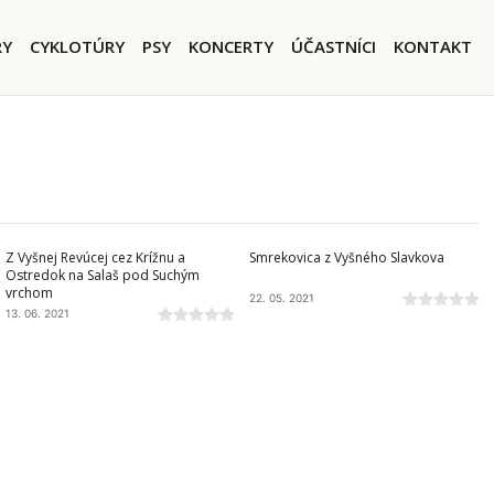
igation
RY
CYKLOTÚRY
PSY
KONCERTY
ÚČASTNÍCI
KONTAKT
VEĽKÁ FATRA
BRANISKO A BACHUREŇ
Z Vyšnej Revúcej cez Krížnu a
Smrekovica z Vyšného Slavkova
Ostredok na Salaš pod Suchým
vrchom
22. 05. 2021
13. 06. 2021