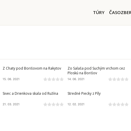
Skočiť na hlavný obsah
Main nav
TÚRY
ČASOZBE
VEĽKÁ FATRA
VEĽKÁ FATRA
Z Chaty pod Borišovom na Rakytov
Zo Salaša pod Suchým vrchom cez
Ploskú na Borišov
15. 06. 2021
14. 06. 2021
ČIERNA HORA
SLOVENSKÝ RAJ
Sivec a Drienkova skala od Ružína
Stredné Piecky z Píly
21. 03. 2021
12. 02. 2021