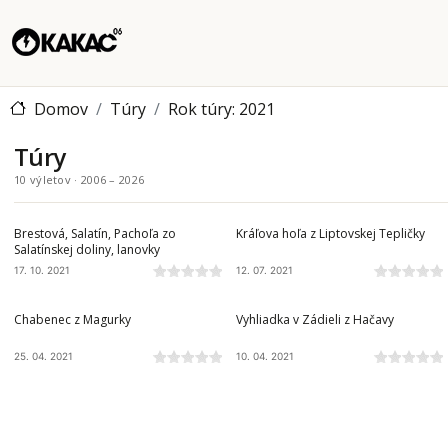
Domov
Túry
Rok túry: 2021
Túry
10 výletov · 2006 – 2026
ZÁPADNÉ TATRY
NÍZKE TATRY
Brestová, Salatín, Pachoľa zo
Kráľova hoľa z Liptovskej Tepličky
Salatínskej doliny, lanovky
17. 10. 2021
12. 07. 2021
NÍZKE TATRY
SLOVENSKÝ KRAS
Chabenec z Magurky
Vyhliadka v Zádieli z Hačavy
25. 04. 2021
10. 04. 2021