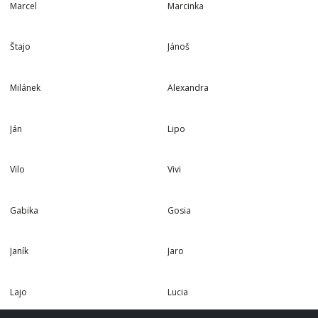
Marcel
Marcinka
5 TÚR
4 TÚRY
Štajo
Jánoš
3 TÚRY
2 TÚRY
Milánek
Alexandra
2 TÚRY
2 TÚRY
Ján
Lipo
2 TÚRY
2 TÚRY
Vilo
Vivi
1 TÚRA
1 TÚRA
Gabika
Gosia
1 TÚRA
1 TÚRA
Janík
Jaro
1 TÚRA
1 TÚRA
Lajo
Lucia
1 TÚRA
1 TÚRA