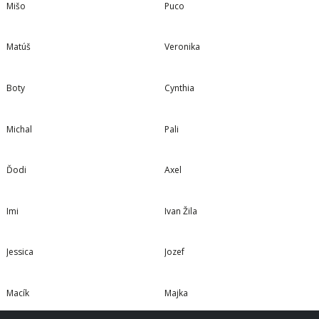
Mišo
Puco
4 TÚRY
4 TÚRY
Matúš
Veronika
2 TÚRY
2 TÚRY
Boty
Cynthia
2 TÚRY
2 TÚRY
Michal
Pali
2 TÚRY
1 TÚRA
Ďodi
Axel
1 TÚRA
1 TÚRA
Imi
Ivan Žila
1 TÚRA
1 TÚRA
Jessica
Jozef
1 TÚRA
1 TÚRA
Macík
Majka
1 TÚRA
1 TÚRA