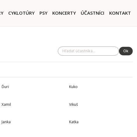
igation
RY
CYKLOTÚRY
PSY
KONCERTY
ÚČASTNÍCI
KONTAKT
Ok
75 TÚR
48 TÚR
Ďuri
Kuko
10 TÚR
9 TÚR
Xamil
Vikuš
5 TÚR
5 TÚR
Janka
Katka
5 TÚR
5 TÚR