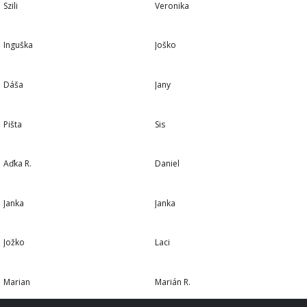
Szili
Veronika
3 TÚRY
3 TÚRY
Inguška
Joško
2 TÚRY
2 TÚRY
Dáša
Jany
2 TÚRY
2 TÚRY
Pišta
Sis
1 TÚRA
1 TÚRA
Aďka R.
Daniel
1 TÚRA
1 TÚRA
Janka
Janka
1 TÚRA
1 TÚRA
Jožko
Laci
1 TÚRA
1 TÚRA
Marian
Marián R.
1 TÚRA
1 TÚRA