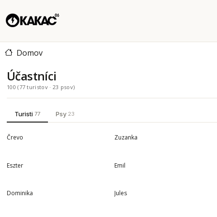
Domov
Účastníci
100 (77 turistov · 23 psov)
Turisti
Psy
77
23
655 TÚR
318 TÚR
Črevo
Zuzanka
42 TÚR
33 TÚR
Eszter
Emil
7 TÚR
6 TÚR
Dominika
Jules
5 TÚR
5 TÚR