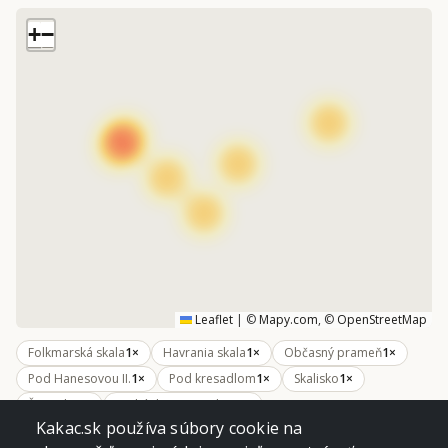
+
−
Leaflet
|
©
Mapy.com
, ©
OpenStreetMap
Folkmarská skala
1×
Havrania skala
1×
Občasný prameň
1×
Pod Hanesovou II.
1×
Pod kresadlom
1×
Skalisko
1×
Šimonka
1×
Trohánka /Tri studne/
1×
Kakac.sk používa súbory cookie na