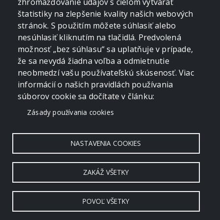
zhromažďovanie údajov s cieľom vytvárať
Túry, ktorých sa zúčastnil(a)
7
SLANSKÉ VRCHY
VOLOVSKÉ VRCHY
štatistiky na zlepšenie kvality našich webových
Šimonka z Temného lesa
Skalisko z Betliara (s nocľahom)
stránok. S použitím môžete súhlasiť alebo
nesúhlasiť kliknutím na tlačidlá. Predvolená
15. 07. 2007
24. 06. 2007
VOLOVSKÉ VRCHY
SLOVENSKÝ KRAS
možnosť „bez súhlasu“ sa uplatňuje v prípade,
Trohánka od pamätníka SNP
Pod Kresadlom z Hrhova
že sa nevydá žiadna voľba a odmietnutie
neobmedzí vašu používateľskú skúsenosť. Viac
10. 06. 2007
02. 06. 2007
SLOVENSKÝ RAJ
VOLOVSKÉ VRCHY
informácií o našich pravidlách používania
Havrania skala zo Stratenského
Folkmarská skala z Kojšova
súborov cookie sa dočítate v článku:
kaňona
08. 04. 2007
24. 03. 2007
SLOVENSKÝ RAJ
Zásady používania cookies
Pod Hanesovou II. zo Stratenej
14. 03. 2007
NASTAVENIA COOKIES
ZAKÁŽ VŠETKY
POVOĽ VŠETKY
Copyright © 2006 - 2026 by crevko