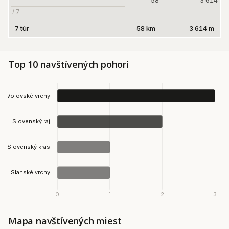
58
3 614
/ 7
7 túr
58 km
3 614 m
Top 10 navštívených pohorí
Mapa navštívených miest