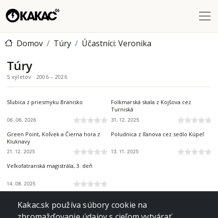
Skočiť na hlavný obsah
Domov
Túry
Účastníci: Veronika
Túry
5 výletov · 2006 – 2026
BRANISKO A BACHUREŇ
VOLOVSKÉ VRCHY
Sľubica z priesmyku Branisko
Folkmarská skala z Kojšova cez
Turniská
06. 06. 2026
31. 12. 2025
ČIERNA HORA
NÍZKE TATRY
Green Point, Koľvek a Čierna hora z
Poludnica z Iľanova cez sedlo Kúpeľ
Kluknavy
21. 12. 2025
13. 11. 2025
VEĽKÁ FATRA
Veľkofatranská magistrála, 3. deň
14. 08. 2025
Kakac.sk používa súbory cookie na
zhromažďovanie údajov s cieľom vytvárať