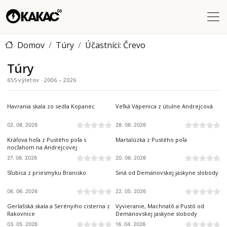
Skočiť na hlavný obsah
Domov
Túry
Účastníci: Črevo
Túry
655 výletov · 2006 – 2026
SLOVENSKÝ RAJ
NÍZKE TATRY
Havrania skala zo sedla Kopanec
Veľká Vápenica z útulne Andrejcová
02. 08. 2026
28. 06. 2026
NÍZKE TATRY
NÍZKE TATRY
Kráľova hoľa z Pustého poľa s
Martalúzka z Pustého poľa
nocľahom na Andrejcovej
27. 06. 2026
20. 06. 2026
BRANISKO A BACHUREŇ
NÍZKE TATRY
Sľubica z priesmyku Branisko
Siná od Demänovskej jaskyne slobody
06. 06. 2026
22. 05. 2026
SLOVENSKÝ KRAS
NÍZKE TATRY
Gerlašská skala a Serényiho cisterna z
Vyvieranie, Machnatô a Pustô od
Rakovnice
Demänovskej jaskyne slobody
03. 05. 2026
16. 04. 2026
SLOVENSKÝ KRAS
NÍZKE TATRY