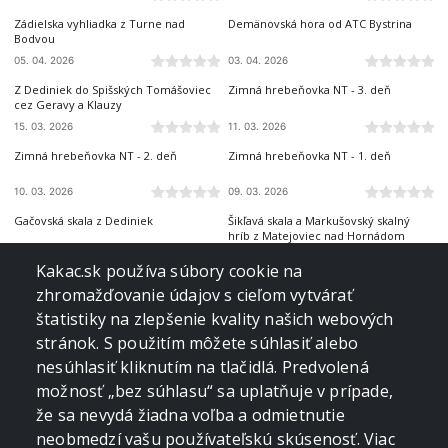
Zádielska vyhliadka z Turne nad
Demänovská hora od ATC Bystrina
Bodvou
05. 04. 2026
03. 04. 2026
SLOVENSKÝ RAJ
NÍZKE TATRY
Z Dediniek do Spišských Tomášoviec
Zimná hrebeňovka NT - 3. deň
cez Geravy a Klauzy
15. 03. 2026
11. 03. 2026
NÍZKE TATRY
NÍZKE TATRY
Zimná hrebeňovka NT - 2. deň
Zimná hrebeňovka NT - 1. deň
10. 03. 2026
09. 03. 2026
SLOVENSKÝ RAJ
VOLOVSKÉ VRCHY
Gačovská skala z Dediniek
Šikľavá skala a Markušovský skalný
hríb z Matejoviec nad Hornádom
21. 02. 2026
13. 02. 2026
ČERGOV
NÍZKE TATRY
Kakac.sk používa súbory cookie na
Minčol z Kyjova
Panská hoľa z Liptovskej Tepličky
zhromažďovanie údajov s cieľom vytvárať
štatistiky na zlepšenie kvality našich webových
31. 01. 2026
21. 01. 2026
LEVOČSKÉ VRCHY
NÍZKE TATRY
stránok. S použitím môžete súhlasiť alebo
Dreveník zo Žehry
Rovná hoľa z ústia Starobockej doliny
nesúhlasiť kliknutím na tlačidlá. Predvolená
možnosť „bez súhlasu“ sa uplatňuje v prípade,
11. 01. 2026
05. 01. 2026
VOLOVSKÉ VRCHY
VOLOVSKÉ VRCHY
že sa nevydá žiadna voľba a odmietnutie
Folkmarská skala z Kojšova cez
8. ročník vianočnej kapustnice na
Turniská
Kloptani
neobmedzí vašu používateľskú skúsenosť. Viac