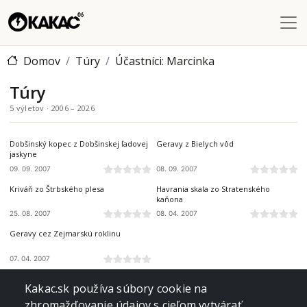
Skočiť na hlavný obsah
Domov
Túry
Účastníci: Marcinka
Túry
5 výletov · 2006 – 2026
SLOVENSKÝ RAJ
SLOVENSKÝ RAJ
Dobšinský kopec z Dobšinskej ľadovej
Geravy z Bielych vôd
jaskyne
09. 09. 2007
08. 09. 2007
VYSOKÉ TATRY
SLOVENSKÝ RAJ
Kriváň zo Štrbského plesa
Havrania skala zo Stratenského
kaňona
25. 08. 2007
08. 04. 2007
SLOVENSKÝ RAJ
Geravy cez Zejmarskú roklinu
07. 04. 2007
Kakac.sk používa súbory cookie na
zhromažďovanie údajov s cieľom vytvárať