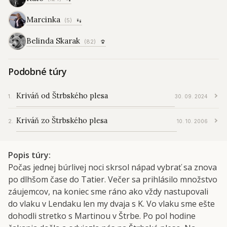
Marcinka
(5)
Belinda Skarak
(82)
Podobné túry
Kriváň od Štrbského plesa
30. 09. 2024
Kriváň zo Štrbského plesa
10. 10. 2006
Popis túry
Počas jednej búrlivej noci skrsol nápad vybrať sa znova
po dlhšom čase do Tatier. Večer sa prihlásilo množstvo
záujemcov, na koniec sme ráno ako vždy nastupovali
do vlaku v Lendaku len my dvaja s K. Vo vlaku sme ešte
dohodli stretko s Martinou v Štrbe. Po pol hodine