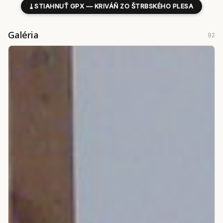
⤓
STIAHNUŤ GPX — KRIVÁŇ ZO ŠTRBSKÉHO PLESA
Galéria
92