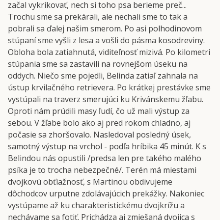
začal vykrikovať, nech si toho psa berieme preč...
Trochu sme sa prekárali, ale nechali sme to tak a
pobrali sa ďalej našim smerom. Po asi polhodinovom
stúpaní sme vyšli z lesa a vošli do pásma kosodreviny.
Obloha bola zatiahnutá, viditeľnosť mizivá. Po kilometri
stúpania sme sa zastavili na rovnejšom úseku na
oddych. Niečo sme pojedli, Belinda zatiaľ zahnala na
ústup krvilačného retrievera. Po krátkej prestávke sme
vystúpali na traverz smerujúci ku Krivánskemu žľabu.
Oproti nám prúdili masy ľudí, čo už mali výstup za
sebou. V žľabe bolo ako aj pred rokom chladno, aj
počasie sa zhoršovalo. Nasledoval posledný úsek,
samotný výstup na vrchol - podľa hríbika 45 minút. K s
Belindou nás opustili /predsa len pre takého malého
psíka je to trocha nebezpečné/. Terén má miestami
dvojkovú obťiažnosť, s Martinou obdivujeme
dôchodcov urputne zdolávajúcich prekážky. Nakoniec
vystúpame až ku charakteristickému dvojkrížu a
nechávame sa fotiť. Prichádza aj zmiešaná dvojica s