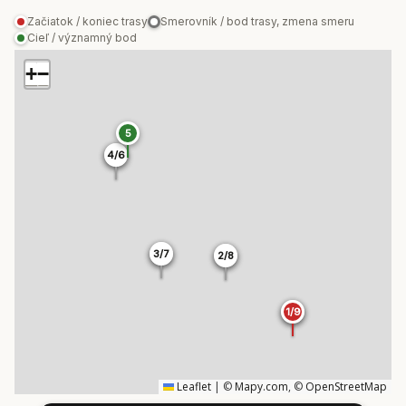
Začiatok / koniec trasy
Smerovník / bod trasy, zmena smeru
Cieľ / významný bod
+
−
5
4/6
4/6
3/7
3/7
2/8
2/8
1/9
1/9
Leaflet
|
©
Mapy.com
, ©
OpenStreetMap