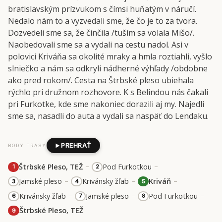
bratislavským prízvukom s čímsi huňatým v náručí.
Nedalo nám to a vyzvedali sme, že čo je to za tvora.
Dozvedeli sme sa, že činčila /tuším sa volala Mišo/.
Naobedovali sme sa a vydali na cestu nadol. Asi v
polovici Kriváňa sa okolité mraky a hmla roztiahli, vyšlo
slniečko a nám sa odkryli nádherné výhľady /obdobne
ako pred rokom/. Cesta na Štrbské pleso ubiehala
rýchlo pri družnom rozhovore. K s Belindou nás čakali
pri Furkotke, kde sme nakoniec dorazili aj my. Najedli
sme sa, nasadli do auta a vydali sa naspäť do Lendaku.
PREHRAŤ
BODY TRASY
–
–
Štrbské Pleso, TEŽ
Pod Furkotkou
1
2
–
–
–
Jamské pleso
Krivánsky žľab
Kriváň
3
4
5
–
–
–
Krivánsky žľab
Jamské pleso
Pod Furkotkou
6
7
8
Štrbské Pleso, TEŽ
9