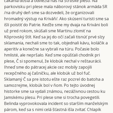
čakania došla a odviezla nás na Štrbské pleso. Na
parkovisku pri plese mala náborový stánok armáda SR
/na druhý deň sme sa dozvedeli, že organizovali
hromadný výstup na Kriváň/. Ako skúsení turisti sme sa
išli poistiť do Patrie. Keďže sme my dvaja na Kriváni boli
už pred rokom, skúšali sme Martinu zlomiť na
Kôprovský štít. Keď sa jej do očí začali tisnúť prvé slzy
sklamania, nechali sme to tak, objednali kávu, koláčik a
aperitív a konečne sa vybrali na túru. Počasie bolo
hmlisté, ale nepršalo. Keď sme opúšťali chodník pri
plese, Č si spomenul, že klobúk nechal v reštaurácii.
Ihneď sme do pátracej akcie cez mobily zapojili
recepčného aj čašníčku, ale klobúk už bol fuč.
Sklamaný Č sa pre istotu ešte raz pozrel do batoha a
samozrejme, klobúk bol v ňom. Po tejto úvodnej
historke sme sa vydali známou, nezáživnou cestou ku
Jamskému plesu. Pri plese sme si trocha povegetili.
Belinda vyprovokovala incident so starším manželským
párom, keď sa s nimi celá šťastná išla zvítať. Chlapík