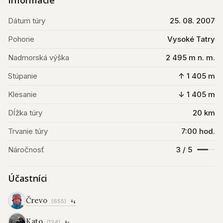
Informácie
Dátum túry
25. 08. 2007
Pohorie
Vysoké Tatry
Nadmorská výška
2 495 m n. m.
Stúpanie
↑ 1 405 m
Klesanie
↓ 1 405 m
Dĺžka túry
20 km
Trvanie túry
7:00 hod.
Náročnosť
3 / 5
Účastníci
Črevo
(655)
Kato
(124)