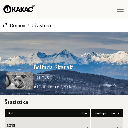
Skočiť na hlavný obsah
Domov
Účastníci
Belinda Skarak
Belinda Skarak
82 TÚR
1 289 km
67,70 km
Štatistika
Rok
km
nastúpané metre
2015