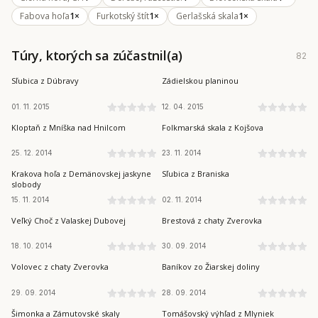
Fabova hoľa
1×
Furkotský štít
1×
Gerlašská skala
1×
Túry, ktorých sa zúčastnil(a)
82
BRANISKO A BACHUREŇ
SLOVENSKÝ KRAS
Sľubica z Dúbravy
Zádielskou planinou
01. 11. 2015
12. 04. 2015
VOLOVSKÉ VRCHY
VOLOVSKÉ VRCHY
Kloptaň z Mníška nad Hnilcom
Folkmarská skala z Kojšova
25. 12. 2014
23. 11. 2014
NÍZKE TATRY
BRANISKO A BACHUREŇ
Krakova hoľa z Demänovskej jaskyne
Sľubica z Braniska
slobody
15. 11. 2014
02. 11. 2014
CHOČSKÉ VRCHY
ZÁPADNÉ TATRY
Veľký Choč z Valaskej Dubovej
Brestová z chaty Zverovka
18. 10. 2014
30. 09. 2014
ZÁPADNÉ TATRY
ZÁPADNÉ TATRY
Volovec z chaty Zverovka
Baníkov zo Žiarskej doliny
29. 09. 2014
28. 09. 2014
SLANSKÉ VRCHY
SLOVENSKÝ RAJ
Šimonka a Zámutovské skaly
Tomášovský výhľad z Mlyniek