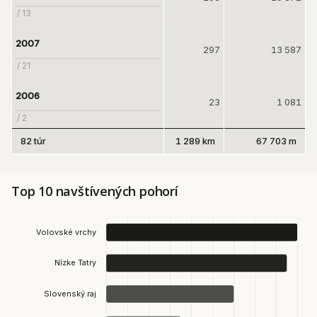
/ 13
2007
297
13 587
/ 21
2006
23
1 081
/ 2
82 túr
1 289 km
67 703 m
Top 10 navštívených pohorí