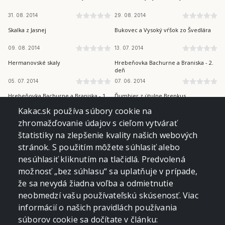
31. 08. 2014
29. 08. 2014
NÍZKE TATRY
VOLOVSKÉ VRCHY
Skalka z Jasnej
Bukovec a Vysoký vŕšok zo Švedlára
09. 08. 2014
13. 07. 2014
SLANSKÉ VRCHY
BRANISKO A BACHUREŇ
Hermanovské skaly
Hrebeňovka Bachurne a Braniska - 2.
deň
05. 07. 2014
07. 06. 2014
BRANISKO A BACHUREŇ
NÍZKE TATRY
Hrebeňovka Bachurne a Braniska - 1.
Ďumbier z útulne Brenkus
deň
Kakac.sk používa súbory cookie na
06. 06. 2014
23. 05. 2014
NÍZKE TATRY
ČIERNA HORA
zhromažďovanie údajov s cieľom vytvárať
Ohnište z Liptovskej Porúbky
Holica (Napoleonov klobúk) z Malej
štatistiky na zlepšenie kvality našich webových
Lodiny
stránok. S použitím môžete súhlasiť alebo
22. 05. 2014
18. 05. 2014
VOLOVSKÉ VRCHY
VOLOVSKÉ VRCHY
nesúhlasiť kliknutím na tlačidlá. Predvolená
Folkmarská skala cez Turniská
Kojšovská hoľa zo Zlatej Idky
možnosť „bez súhlasu“ sa uplatňuje v prípade,
10. 05. 2014
16. 11. 2013
NÍZKE TATRY
NÍZKE TATRY
že sa nevydá žiadna voľba a odmietnutie
neobmedzí vašu používateľskú skúsenosť. Viac
Ďumbier a Chopok z koliby Brenkus
Koliba Brenkus z Jánskej doliny
informácií o našich pravidlách používania
18. 07. 2013
17. 07. 2013
súborov cookie sa dočítate v článku: