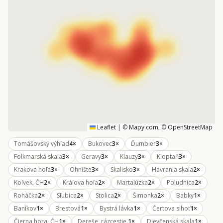
Leaflet
|
©
Mapy.com
, ©
OpenStreetMap
Tomášovský výhľad
4×
Bukovec
3×
Ďumbier
3×
Folkmarská skala
3×
Geravy
3×
Klauzy
3×
Kloptaň
3×
Krakova hoľa
3×
Ohnište
3×
Skalisko
3×
Havrania skala
2×
Koľvek, ČH
2×
Kráľova hoľa
2×
Martalúzka
2×
Poludnica
2×
Roháčka
2×
Sľubica
2×
Stolica
2×
Šimonka
2×
Babky
1×
Baníkov
1×
Brestová
1×
Bystrá lávka
1×
Čertova sihoť
1×
Čierna hora, ČH
1×
Dereše, rázcestie.
1×
Dievčenská skala
1×