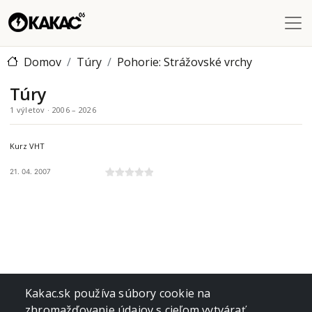
Skočiť na hlavný obsah
Domov
Túry
Pohorie: Strážovské vrchy
Túry
1 výletov · 2006 – 2026
STRÁŽOVSKÉ VRCHY
Kurz VHT
21. 04. 2007
Kakac.sk používa súbory cookie na
zhromažďovanie údajov s cieľom vytvárať