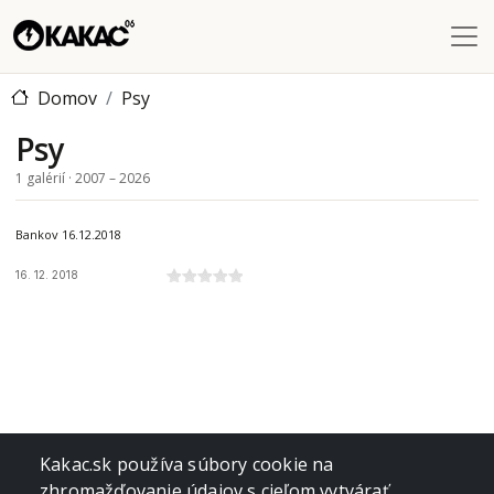
Skočiť na hlavný obsah
Domov
Psy
Psy
1 galérií · 2007 – 2026
Bankov 16.12.2018
16. 12. 2018
Kakac.sk používa súbory cookie na
zhromažďovanie údajov s cieľom vytvárať