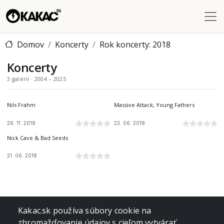
Skočiť na hlavný obsah
Domov
Koncerty
Rok koncerty: 2018
Koncerty
3 galérií · 2004 – 2025
NOSPR, KATOWICE, PL
PAPP LÁSZLÓ SPORTARÉNA, BUDAPEST, HU
Nils Frahm
Massive Attack, Young Fathers
26. 11. 2018
23. 06. 2018
PAPP LÁSZLÓ SPORTARÉNA, BUDAPEST, HU
Nick Cave & Bad Seeds
21. 06. 2018
Kakac.sk používa súbory cookie na
zhromažďovanie údajov s cieľom vytvárať