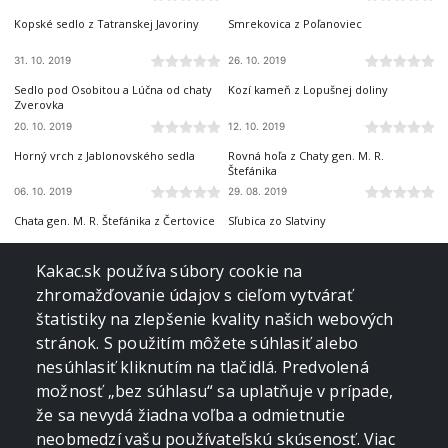
Kopské sedlo z Tatranskej Javoriny
Smrekovica z Poľanoviec
31. 10. 2019
26. 10. 2019
ZÁPADNÉ TATRY
NÍZKE TATRY
Sedlo pod Osobitou a Lúčna od chaty
Kozí kameň z Lopušnej doliny
Zverovka
20. 10. 2019
12. 10. 2019
SLOVENSKÝ KRAS
NÍZKE TATRY
Horný vrch z Jablonovského sedla
Rovná hoľa z Chaty gen. M. R.
Štefánika
06. 10. 2019
29. 08. 2019
NÍZKE TATRY
BRANISKO A BACHUREŇ
Chata gen. M. R. Štefánika z Čertovice
Sľubica zo Slatviny
28. 08. 2019
25. 08. 2019
NÍZKE TATRY
SLOVENSKÝ KRAS
Kakac.sk používa súbory cookie na
Veľká Vápenica z Heľpy
Gerlašská skala a Zvonárka z
zhromažďovanie údajov s cieľom vytvárať
Rožňavského Bystrého
štatistiky na zlepšenie kvality našich webových
17. 08. 2019
12. 08. 2019
VOLOVSKÉ VRCHY
ČERGOV
stránok. S použitím môžete súhlasiť alebo
Bukovec zo Švedlára
Sedlo Žobrák z Hertníka
nesúhlasiť kliknutím na tlačidlá. Predvolená
možnosť „bez súhlasu“ sa uplatňuje v prípade,
03. 08. 2019
20. 07. 2019
VOLOVSKÉ VRCHY
SLOVENSKÝ RAJ
že sa nevydá žiadna voľba a odmietnutie
Skalisko z Henclovej
Borovniak (Ondrejisko) a Trestník zo
Stratenej
neobmedzí vašu používateľskú skúsenosť. Viac