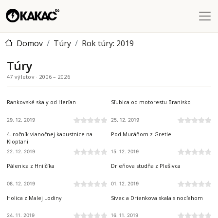
Skočiť na hlavný obsah
Domov
Túry
Rok túry: 2019
Túry
47 výletov · 2006 – 2026
SLANSKÉ VRCHY
BRANISKO A BACHUREŇ
Rankovské skaly od Herľan
Sľubica od motorestu Branisko
29. 12. 2019
25. 12. 2019
VOLOVSKÉ VRCHY
VOLOVSKÉ VRCHY
4. ročník vianočnej kapustnice na
Pod Muráňom z Gretle
Kloptani
22. 12. 2019
15. 12. 2019
VOLOVSKÉ VRCHY
SLOVENSKÝ KRAS
Pálenica z Hnilčíka
Drieňova studňa z Plešivca
08. 12. 2019
01. 12. 2019
ČIERNA HORA
ČIERNA HORA
Holica z Malej Lodiny
Sivec a Drienkova skala s nocľahom
24. 11. 2019
16. 11. 2019
BELIANSKE TATRY
BRANISKO A BACHUREŇ