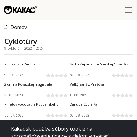
Skočiť na hlavný obsah
Domov
Cyklotúry
9 cyklotúr · 2022 – 2024
SLOVENSKÝ RAJ
SLOVENSKÝ RAJ
Podlesok zo Smižian
Sedlo Kopanec zo Spišskej Novej Vsi
10. 06. 2024
02. 06. 2024
POVAŽIE
ŠARIŠ
2 dni na Považskej magistrále
Veľký Šariš z Prešova
21. 08. 2023
11. 08. 2023
VYSOKÉ TATRY
REGIÓN DUNAJA
Kmeťov vodopád z Podbanského
Danube Cycle Path
08. 07. 2023
03. 08. 2022
VYSOKÉ TATRY
VYSOKÉ TATRY
Kmeťov vodopád z Podbanského
Liptovský Košiar z Podbanského
Kakac.sk používa súbory cookie na
zhromažďovanie údajov s cieľom vytvárať
23. 06. 2022
16. 06. 2022
NÍZKE TATRY