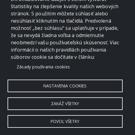
štatistiky na zlepšenie kvality našich webových
Horná nádrž Čierny Váh zo Svarína
stránok. S použitím môžete súhlasiť alebo
05. 06. 2022
nesúhlasiť kliknutím na tlačidlá. Predvolená
možnosť „bez súhlasu“ sa uplatňuje v prípade,
že sa nevydá žiadna voľba a odmietnutie
neobmedzí vašu používateľskú skúsenosť. Viac
informácií o našich pravidlách používania
súborov cookie sa dočítate v článku:
Zásady používania cookies
NASTAVENIA COOKIES
ZAKÁŽ VŠETKY
POVOĽ VŠETKY
Copyright © 2006 - 2026 by crevko