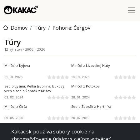
Skočiť na hlavný obsah
Domov
Túry
Pohorie: Čergov
Túry
12 výletov · 2006 – 2026
ČERGOV
ČERGOV
Minčol z Kyjova
Minčol z Livovskej Huty
31. 01. 2026
18. 01. 2025
ČERGOV
ČERGOV
Sedlo Lysina, Veľká Javorina, Bukový
Minčol z Potokov
vrch a sedlo Žobrák z Krížov
03. 02. 2024
28. 01. 2024
ČERGOV
ČERGOV
Minčol z Čirča
Sedlo Žobrák z Hertníka
09. 05. 2020
20. 07. 2019
ČERGOV
ČERGOV
Minčol z Kamenice
Minčol z Kyjova
Kakac.sk používa súbory cookie na
zhromažďovanie údajov s cieľom vytvárať
24. 02. 2019
17. 12. 2017
ČERGOV
ČERGOV