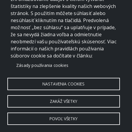
štatistiky na zlepšenie kvality našich webových
Bukový vrch a Žobrák z Krížov
Veľká Javorina cez Čergov z Majdanu
stránok. S použitím môžete súhlasiť alebo
11. 09. 2016
27. 03. 2016
ČERGOV
ČERGOV
nesúhlasiť kliknutím na tlačidlá. Predvolená
Minčol a Malý Minčol z Livovskej Huty
Minčol z Pustého poľa
možnosť „bez súhlasu“ sa uplatňuje v prípade,
že sa nevydá žiadna voľba a odmietnutie
19. 07. 2014
01. 05. 2009
neobmedzí vašu používateľskú skúsenosť. Viac
informácií o našich pravidlách používania
súborov cookie sa dočítate v článku:
Zásady používania cookies
NASTAVENIA COOKIES
ZAKÁŽ VŠETKY
POVOĽ VŠETKY
Copyright © 2006 - 2026 by crevko