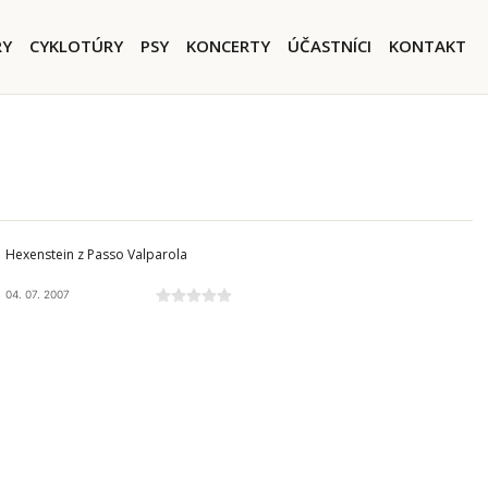
igation
RY
CYKLOTÚRY
PSY
KONCERTY
ÚČASTNÍCI
KONTAKT
DOLOMITY, I
Hexenstein z Passo Valparola
04. 07. 2007