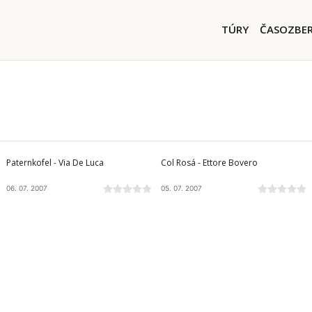
Skočiť na hlavný obsah
Main nav
TÚRY
ČASOZBE
DOLOMITY, I
DOLOMITY, I
Paternkofel - Via De Luca
Col Rosá - Ettore Bovero
06. 07. 2007
05. 07. 2007