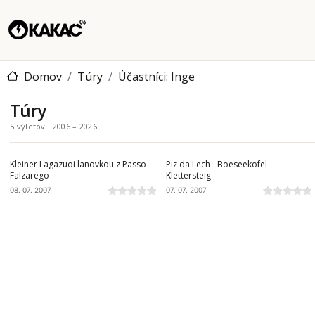
Domov
Túry
Účastníci: Inge
Túry
5 výletov · 2006 – 2026
DOLOMITY, I
DOLOMITY, I
Kleiner Lagazuoi lanovkou z Passo
Piz da Lech - Boeseekofel
Falzarego
Klettersteig
08. 07. 2007
07. 07. 2007