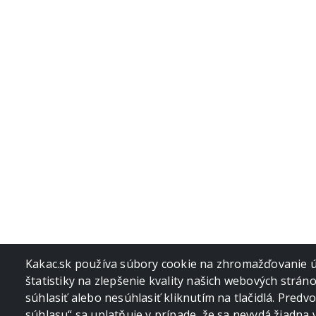
Kakac.sk používa súbory cookie na zhromažďovanie úd
štatistiky na zlepšenie kvality našich webových strán
súhlasiť alebo nesúhlasiť kliknutím na tlačidlá. Pred
súhlasu“ sa uplatňuje v prípade, že sa nevydá žiadna 