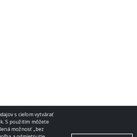
ajov s cieľom vytvárať
ok. S použitím môžete
volená možnosť „bez
voľba a odmietnutie