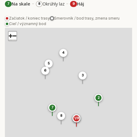
–
–
Na skale
Okrúhly laz
Háj
7
8
9
Začiatok / koniec trasy
Smerovník / bod trasy, zmena smeru
Cieľ / významný bod
+
−
4
5
6
3
2
7
8
1/9
1/9