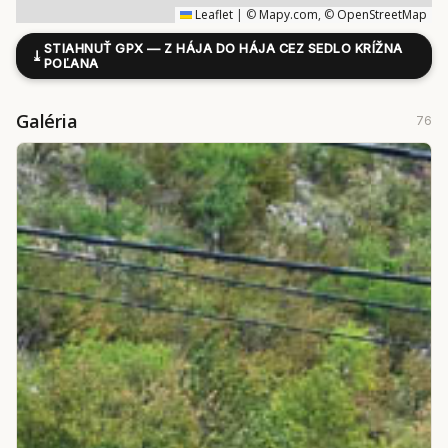
Leaflet
|
©
Mapy.com
, ©
OpenStreetMap
STIAHNUŤ GPX — Z HÁJA DO HÁJA CEZ SEDLO KRÍŽNA
⤓
POĽANA
Galéria
76