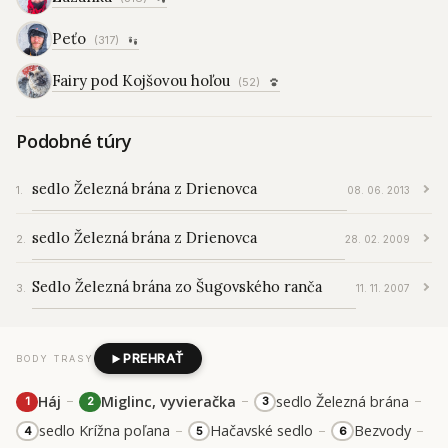
Peťo
(317)
Fairy pod Kojšovou hoľou
(52)
Podobné túry
sedlo Železná brána z Drienovca
08. 06. 2013
sedlo Železná brána z Drienovca
28. 02. 2009
Sedlo Železná brána zo Šugovského ranča
11. 11. 2007
PREHRAŤ
BODY TRASY
–
–
–
Háj
Miglinc, vyvieračka
sedlo Železná brána
1
2
3
–
–
–
sedlo Krížna poľana
Hačavské sedlo
Bezvody
4
5
6