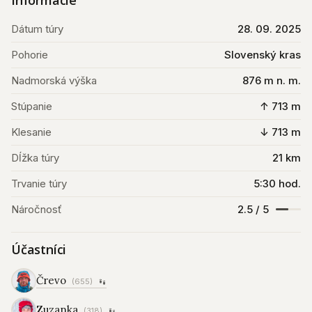
Informácie
Dátum túry
28. 09. 2025
Pohorie
Slovenský kras
Nadmorská výška
876 m n. m.
Stúpanie
↑ 713 m
Klesanie
↓ 713 m
Dĺžka túry
21 km
Trvanie túry
5:30 hod.
Náročnosť
2.5 / 5
Účastníci
Črevo
(655)
Zuzanka
(318)