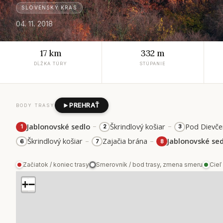
SLOVENSKÝ KRAS
04. 11. 2018
17 km
332 m
DĹŽKA TÚRY
STÚPANIE
PREHRAŤ
BODY TRASY
–
–
Jablonovské sedlo
Škrindlový košiar
Pod Dievče
1
2
3
–
–
Škrindlový košiar
Zajačia brána
Jablonovské se
6
7
8
Začiatok / koniec trasy
Smerovník / bod trasy, zmena smeru
Cieľ
+
−