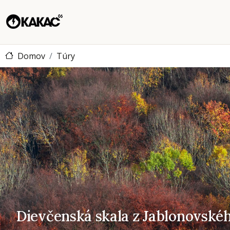
Domov
Túry
Dievčenská skala z Jab
Dievčenská skala z Jablonovskéh