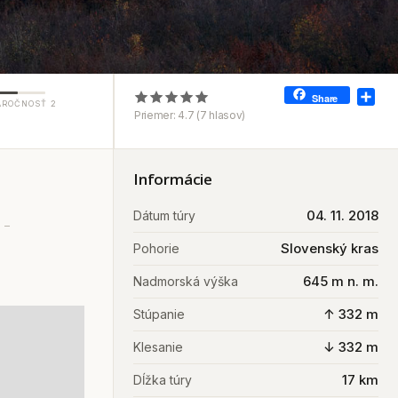
Sha
Share
ÁROČNOSŤ 2
Priemer:
4.7
(
7
hlasov)
Informácie
04. 11. 2018
Dátum túry
–
Slovenský kras
Pohorie
645 m n. m.
Nadmorská výška
↑ 332 m
Stúpanie
↓ 332 m
Klesanie
17 km
Dĺžka túry