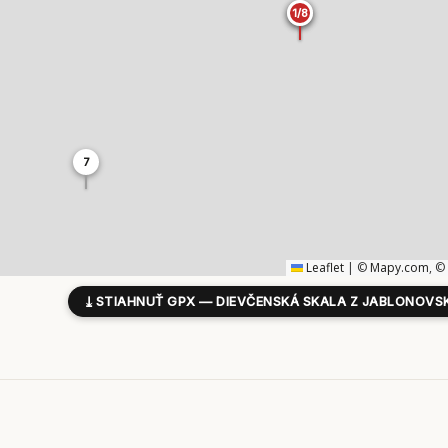
1/8
1/8
7
Leaflet
|
©
Mapy.com
, ©
⤓
STIAHNUŤ GPX — DIEVČENSKÁ SKALA Z JABLONOVS