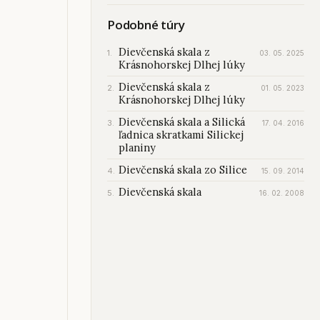
Podobné túry
Dievčenská skala z
03. 05. 2025
Krásnohorskej Dlhej lúky
Dievčenská skala z
01. 05. 2023
Krásnohorskej Dlhej lúky
Dievčenská skala a Silická
17. 04. 2016
ľadnica skratkami Silickej
planiny
Dievčenská skala zo Silice
15. 09. 2014
Dievčenská skala
16. 02. 2008