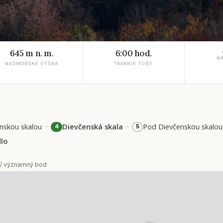
645 m n. m.
6:00 hod.
N
NADMORSKÁ VÝŠKA
TRVANIE TÚRY
–
–
nskou skalou
Dievčenská skala
Pod Dievčenskou skalou
4
5
dlo
 / významný bod