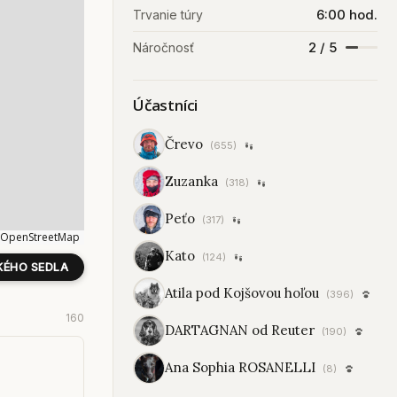
6:00 hod.
Trvanie túry
2 / 5
Náročnosť
Účastníci
Črevo
(655)
Zuzanka
(318)
Peťo
(317)
OpenStreetMap
Kato
(124)
KÉHO SEDLA
Atila pod Kojšovou hoľou
(396)
160
DARTAGNAN od Reuter
(190)
Ana Sophia ROSANELLI
(8)