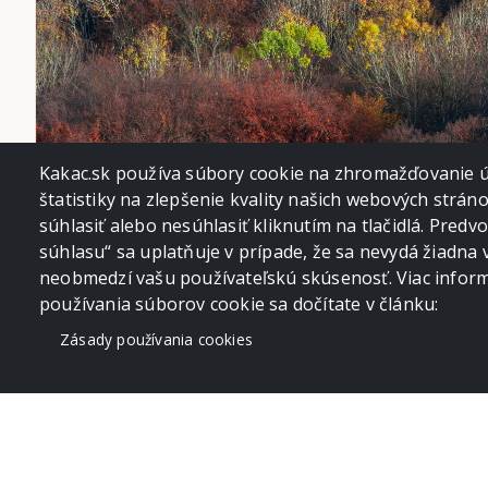
Kakac.sk používa súbory cookie na zhromažďovanie úd
štatistiky na zlepšenie kvality našich webových strán
súhlasiť alebo nesúhlasiť kliknutím na tlačidlá. Pred
súhlasu“ sa uplatňuje v prípade, že sa nevydá žiadna 
neobmedzí vašu používateľskú skúsenosť. Viac informá
používania súborov cookie sa dočítate v článku:
Zásady používania cookies