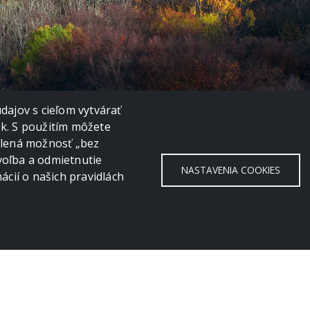
ajov s cieľom vytvárať
ok. S použitím môžete
volená možnosť „bez
voľba a odmietnutie
NASTAVENIA COOKIES
cií o našich pravidlách