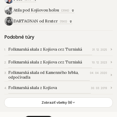
Atila pod Kojšovou hoľou
(396)
DARTAGNAN od Reuter
(190)
Podobné túry
Folkmarská skala z Kojšova cez Turniská
31. 12. 2025
Folkmarská skala z Kojšova cez Turniská
10. 12. 2023
Folkmarská skala od Kamenného hŕbka,
04. 04. 2020
odpočívadla
Folkmarská skala z Kojšova
30. 03. 2019
Zobraziť všetky (9)