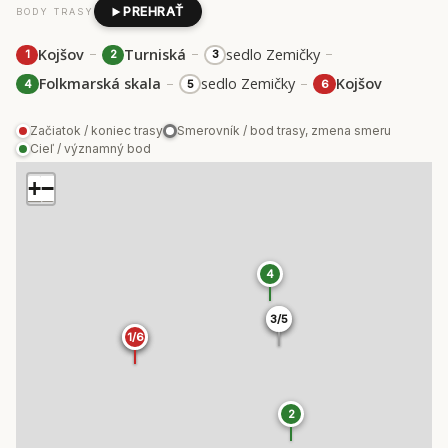
PREHRAŤ
BODY TRASY
–
–
–
Kojšov
Turniská
sedlo Zemičky
1
2
3
–
–
Folkmarská skala
sedlo Zemičky
Kojšov
4
5
6
Začiatok / koniec trasy
Smerovník / bod trasy, zmena smeru
Cieľ / významný bod
+
−
4
3/5
3/5
1/6
1/6
2