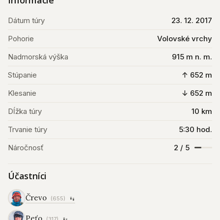
Informácie
Dátum túry
23. 12. 2017
Pohorie
Volovské vrchy
Nadmorská výška
915 m n. m.
Stúpanie
↑ 652 m
Klesanie
↓ 652 m
Dĺžka túry
10 km
Trvanie túry
5:30 hod.
Náročnosť
2 / 5
Účastníci
Črevo
(655)
Peťo
(317)