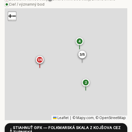
Cieľ / významný bod
+
−
4
3/5
3/5
1/6
1/6
2
Leaflet
|
©
Mapy.com
, ©
OpenStreetMap
STIAHNUŤ GPX — FOLKMARSKÁ SKALA Z KOJŠOVA CEZ
⤓