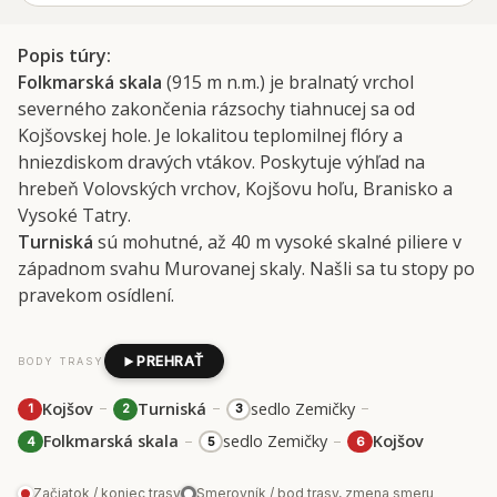
Popis túry
Folkmarská skala
(915 m n.m.) je bralnatý vrchol
severného zakončenia rázsochy tiahnucej sa od
Kojšovskej hole. Je lokalitou teplomilnej flóry a
hniezdiskom dravých vtákov. Poskytuje výhľad na
hrebeň Volovských vrchov, Kojšovu hoľu, Branisko a
Vysoké Tatry.
Turniská
sú mohutné, až 40 m vysoké skalné piliere v
západnom svahu Murovanej skaly. Našli sa tu stopy po
pravekom osídlení.
PREHRAŤ
BODY TRASY
–
–
–
Kojšov
Turniská
sedlo Zemičky
1
2
3
–
–
Folkmarská skala
sedlo Zemičky
Kojšov
4
5
6
Začiatok / koniec trasy
Smerovník / bod trasy, zmena smeru