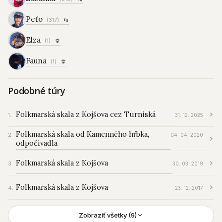
Peťo
(317)
Elza
(1)
Fauna
(1)
Podobné túry
Folkmarská skala z Kojšova cez Turniská
31. 12. 2025
Folkmarská skala od Kamenného hŕbka,
04. 04. 2020
odpočívadla
Folkmarská skala z Kojšova
30. 03. 2019
Folkmarská skala z Kojšova
23. 12. 2017
Zobraziť všetky (9)