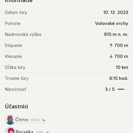
Informácie
Dátum túry
10. 12. 2023
Pohorie
Volovské vrchy
Nadmorská výška
915 m n. m.
Stúpanie
↑ 700 m
Klesanie
↓ 700 m
Dĺžka túry
10 km
Trvanie túry
6:15 hod.
Náročnosť
3 / 5
Účastníci
Črevo
(655)
Zuzanka
(318)