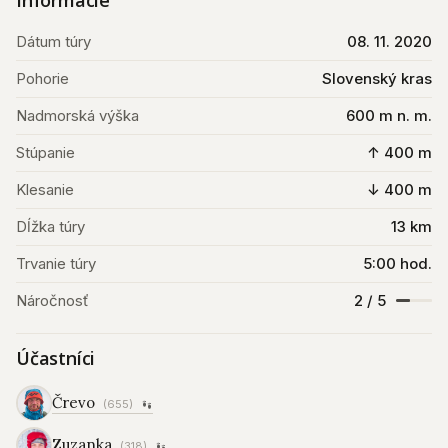
Informácie
Dátum túry
08. 11. 2020
Pohorie
Slovenský kras
Nadmorská výška
600 m n. m.
Stúpanie
↑ 400 m
Klesanie
↓ 400 m
Dĺžka túry
13 km
Trvanie túry
5:00 hod.
Náročnosť
2 / 5
Účastníci
Črevo
(655)
Zuzanka
(318)