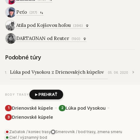
Peťo
(317)
Atila pod Kojšovou hoľou
(396)
DARTAGNAN od Reuter
(190)
Podobné túry
Lúka pod Vysokou z Drienovských kúpeľov
05. 06. 2020
PREHRAŤ
BODY TRASY
–
–
Drienovské kúpele
Lúka pod Vysokou
1
2
Drienovské kúpele
3
Začiatok / koniec trasy
Smerovník / bod trasy, zmena smeru
Cieľ / významný bod