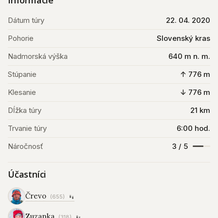
Informácie
Dátum túry
22. 04. 2020
Pohorie
Slovenský kras
Nadmorská výška
640 m n. m.
Stúpanie
↑ 776 m
Klesanie
↓ 776 m
Dĺžka túry
21 km
Trvanie túry
6:00 hod.
Náročnosť
3 / 5
Účastníci
Črevo
(655)
Zuzanka
(318)