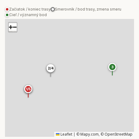
Začiatok / koniec trasy
Smerovník / bod trasy, zmena smeru
Cieľ / významný bod
+
−
3
2/4
2/4
1/5
1/5
Leaflet
|
©
Mapy.com
, ©
OpenStreetMap