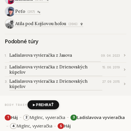
Peťo
(317)
Atila pod Kojšovou hoľou
(396)
Podobné túry
Ladislavova vyvieračka z Jasova
09. 04. 2023
Ladislavova vyvieračka z Drienovských
15. 06. 2019
kúpeľov
Ladislavova vyvieračka z Drienovských
27. 09. 2015
kúpeľov
PREHRAŤ
BODY TRASY
–
–
Háj
Miglinc, vyvieračka
Ladislavova vyvieračka
1
2
3
–
–
Miglinc, vyvieračka
Háj
4
5