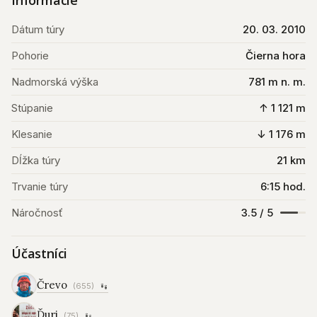
Informácie
Dátum túry
20. 03. 2010
Pohorie
Čierna hora
Nadmorská výška
781 m n. m.
Stúpanie
↑ 1 121 m
Klesanie
↓ 1 176 m
Dĺžka túry
21 km
Trvanie túry
6:15 hod.
Náročnosť
3.5 / 5
Účastníci
Črevo
(655)
Ďuri
(75)