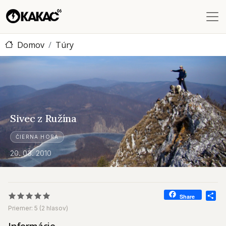
Skočiť na hlavný obsah
Domov
Túry
Sivec z Ružína
Sivec z Ružína
ČIERNA HORA
20. 03. 2010
Sh
Share
Priemer:
5
(
2
hlasov)