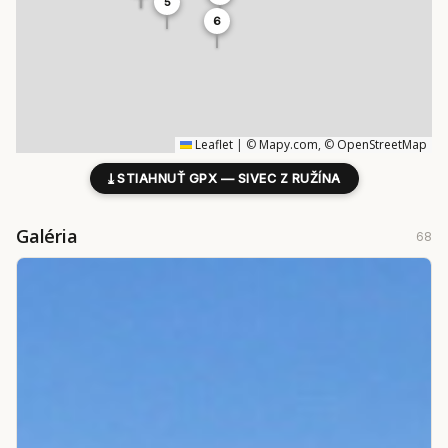
5
6
Leaflet
|
©
Mapy.com
, ©
OpenStreetMap
⤓
STIAHNUŤ GPX — SIVEC Z RUŽÍNA
Galéria
68