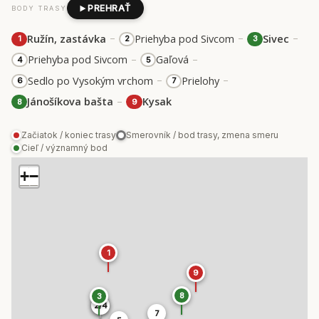
PREHRAŤ
BODY TRASY
–
–
–
Ružín, zastávka
Priehyba pod Sivcom
Sivec
1
2
3
–
–
Priehyba pod Sivcom
Gaľová
4
5
–
–
Sedlo po Vysokým vrchom
Prielohy
6
7
–
Jánošíkova bašta
Kysak
8
9
Začiatok / koniec trasy
Smerovník / bod trasy, zmena smeru
Cieľ / významný bod
+
−
1
9
8
3
2/4
2/4
7