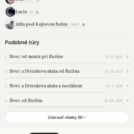
Lucia
(1)
Atila pod Kojšovou hoľou
(396)
Podobné túry
Sivec od mosta pri Ružíne
17. 12. 2023
Sivec a Drienkova skala od Ružína
21. 03. 2021
Sivec a Drienkova skala s nocľahom
16. 11. 2019
Sivec od Ružína
18. 04. 2019
Zobraziť všetky (8)