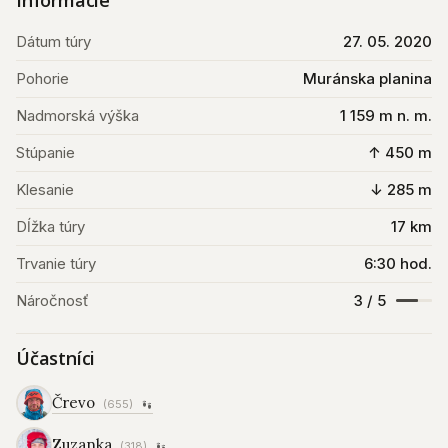
Informácie
Dátum túry
27. 05. 2020
Pohorie
Muránska planina
Nadmorská výška
1 159 m n. m.
Stúpanie
↑ 450 m
Klesanie
↓ 285 m
Dĺžka túry
17 km
Trvanie túry
6:30 hod.
Náročnosť
3 / 5
Účastníci
Črevo
(655)
Zuzanka
(318)