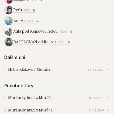
Peťo
(317)
Eszter
(42)
Atila pod Kojšovou hoľou
(396)
DARTAGNAN od Reuter
(190)
Ďalšie dni
Nižná Kľaková z Muráňa
26. 05. 2020
Podobné túry
Muránsky hrad z Muráňa
03. 01. 2018
Muránsky hrad z Muráňa
31. 03. 2007