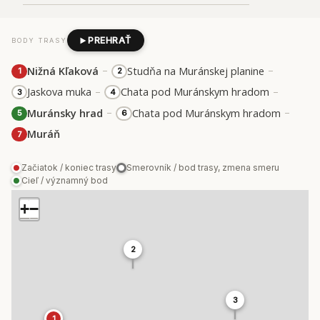
PREHRAŤ
BODY TRASY
–
–
Nižná Kľaková
Studňa na Muránskej planine
1
2
–
–
Jaskova muka
Chata pod Muránskym hradom
3
4
–
–
Muránsky hrad
Chata pod Muránskym hradom
5
6
Muráň
7
Začiatok / koniec trasy
Smerovník / bod trasy, zmena smeru
Cieľ / významný bod
+
−
2
3
1