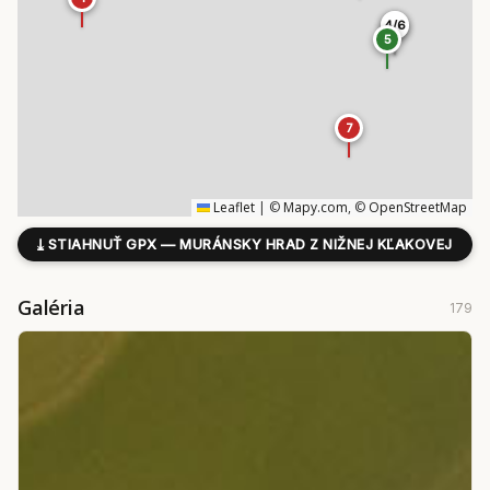
4/6
4/6
5
7
Leaflet
|
©
Mapy.com
, ©
OpenStreetMap
⤓
STIAHNUŤ GPX — MURÁNSKY HRAD Z NIŽNEJ KĽAKOVEJ
Galéria
179