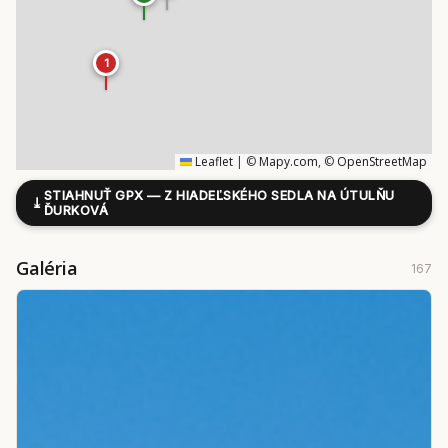
1
Leaflet
|
©
Mapy.com
, ©
OpenStreetMap
STIAHNUŤ GPX — Z HIADEĽSKÉHO SEDLA NA ÚTULŇU
⤓
ĎURKOVÁ
Galéria
167