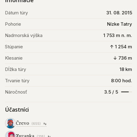
Informácie
Dátum túry
31. 08. 2015
Pohorie
Nízke Tatry
Nadmorská výška
1 753 m n. m.
Stúpanie
↑ 1 254 m
Klesanie
↓ 736 m
Dĺžka túry
18 km
Trvanie túry
8:00 hod.
Náročnosť
3.5 / 5
Účastníci
Črevo
(655)
Zuzanka
(318)