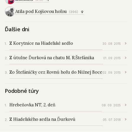
Atila pod Kojšovou hoľou
(396)
Ďalšie dni
Z Korytnice na Hiadeľské sedlo
30. 08. 2015
Z útulne Ďurková na chatu M. R.Štefánika
01. 09. 2015
Zo Štefáničky cez Rovnú hoľu do Nižnej Boce
02. 09. 2015
Podobné túry
Hrebeňovka NT, 2. deň
08. 09. 2025
Z Hiadeľského sedla na Ďurkovú
05. 07. 2018