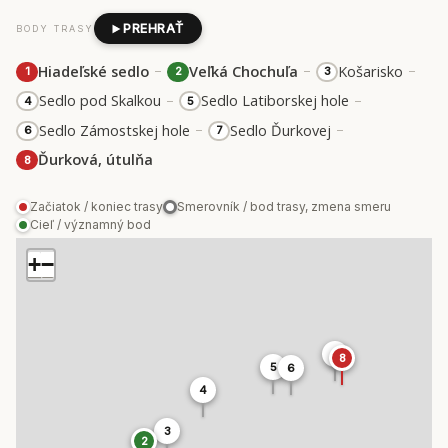
PREHRAŤ
BODY TRASY
–
–
–
Hiadeľské sedlo
Veľká Chochuľa
Košarisko
1
2
3
–
–
Sedlo pod Skalkou
Sedlo Latiborskej hole
4
5
–
–
Sedlo Zámostskej hole
Sedlo Ďurkovej
6
7
Ďurková, útulňa
8
Začiatok / koniec trasy
Smerovník / bod trasy, zmena smeru
Cieľ / významný bod
+
−
7
8
5
6
4
3
2