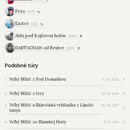
Peťo
(317)
Eszter
(42)
Atila pod Kojšovou hoľou
(396)
DARTAGNAN od Reuter
(190)
Podobné túry
Veľký Milič z Pod Domaškou
11. 05. 2025
Veľký Milič z Izry
01. 07. 2018
Veľký Milič a Skárošská vyhliadka z László
16. 04. 2017
tanya
Veľký Milič zo Slanskej Huty
17. 11. 2015