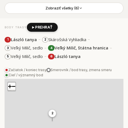
Zobraziť všetky (6)
PREHRAŤ
BODY TRASY
–
–
László tanya
Skárošská Vyhliadka
1
2
–
–
Veľký Milič, sedlo
Veľký Milič, štátna hranica
3
4
–
Veľký Milič, sedlo
László tanya
5
6
Začiatok / koniec trasy
Smerovník / bod trasy, zmena smeru
Cieľ / významný bod
+
−
2