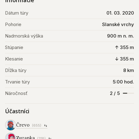
Informácie
Dátum túry
01. 03. 2020
Pohorie
Slanské vrchy
Nadmorská výška
900 m n. m.
Stúpanie
↑ 355 m
Klesanie
↓ 355 m
Dĺžka túry
8 km
Trvanie túry
5:00 hod.
Náročnosť
2 / 5
Účastníci
Črevo
(655)
Zuzanka
(318)