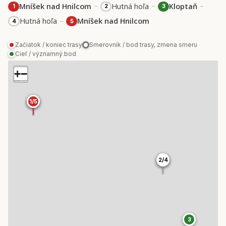
–
–
–
Mníšek nad Hnilcom
Hutná hoľa
Kloptaň
1
2
3
–
Hutná hoľa
Mníšek nad Hnilcom
4
5
Začiatok / koniec trasy
Smerovník / bod trasy, zmena smeru
Cieľ / významný bod
+
−
1/5
1/5
2/4
2/4
3