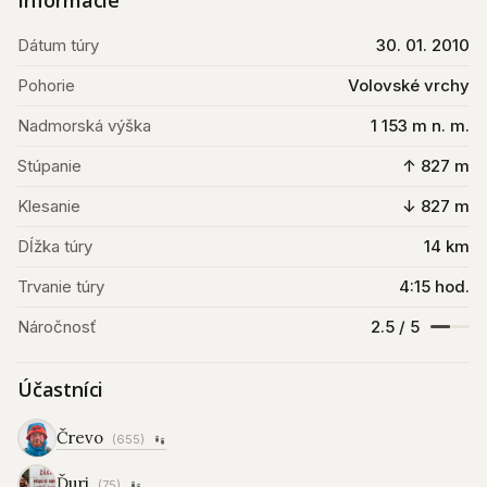
Informácie
Dátum túry
30. 01. 2010
Pohorie
Volovské vrchy
Nadmorská výška
1 153 m n. m.
Stúpanie
↑ 827 m
Klesanie
↓ 827 m
Dĺžka túry
14 km
Trvanie túry
4:15 hod.
Náročnosť
2.5 / 5
Účastníci
Črevo
(655)
Ďuri
(75)