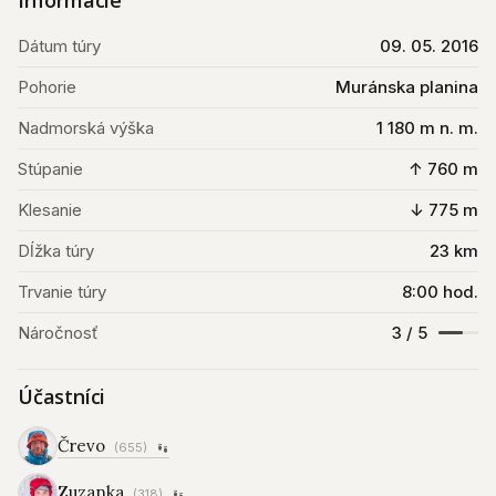
Informácie
Dátum túry
09. 05. 2016
Pohorie
Muránska planina
Nadmorská výška
1 180 m n. m.
Stúpanie
↑ 760 m
Klesanie
↓ 775 m
Dĺžka túry
23 km
Trvanie túry
8:00 hod.
Náročnosť
3 / 5
Účastníci
Črevo
(655)
Zuzanka
(318)