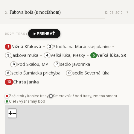
Fabova hoľa (s nocľahom)
12. 06. 2010
PREHRAŤ
BODY TRASY
–
–
Nižná Kľaková
Studňa na Muránskej planine
1
2
–
–
Jaskova muka
Veľká lúka, Piesky
Veľká lúka, SR
3
4
5
–
–
–
Pod Skalou, MP
sedlo Javorinka
6
7
–
–
sedlo Šumiacka priehyba
sedlo Severná lúka
8
9
Chata Janka
10
Začiatok / koniec trasy
Smerovník / bod trasy, zmena smeru
Cieľ / významný bod
+
−