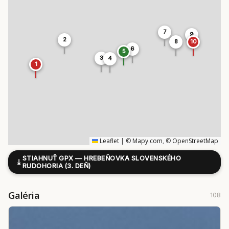
7
9
2
8
10
6
5
3
4
1
Leaflet
|
©
Mapy.com
, ©
OpenStreetMap
STIAHNUŤ GPX — HREBEŇOVKA SLOVENSKÉHO
⤓
RUDOHORIA (3. DEŇ)
Galéria
108