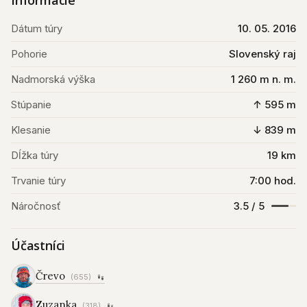
Informácie
Dátum túry
10. 05. 2016
Pohorie
Slovenský raj
Nadmorská výška
1 260 m n. m.
Stúpanie
↑ 595 m
Klesanie
↓ 839 m
Dĺžka túry
19 km
Trvanie túry
7:00 hod.
Náročnosť
3.5 / 5
Účastníci
Črevo
(655)
Zuzanka
(318)