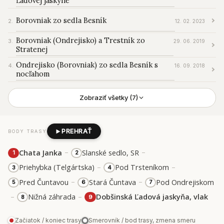
Ľadovej jaskyne
Borovniak zo sedla Besník
12. 02. 2023
Borovniak (Ondrejisko) a Trestník zo
29. 06. 2019
Stratenej
Ondrejisko (Borovniak) zo sedla Besník s
16. 09. 2018
nocľahom
Zobraziť všetky (7)
PREHRAŤ
BODY TRASY
–
–
Chata Janka
Slanské sedlo, SR
1
2
–
–
Priehybka (Telgártska)
Pod Trsteníkom
3
4
–
–
Pred Čuntavou
Stará Čuntava
Pod Ondrejiskom
5
6
7
–
–
Nižná záhrada
Dobšinská Ľadová jaskyňa, vlak
8
9
Začiatok / koniec trasy
Smerovník / bod trasy, zmena smeru