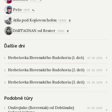
Peťo
(317)
Atila pod Kojšovou hoľou
(396)
DARTAGNAN od Reuter
(190)
Ďalšie dni
Hrebeňovka Slovenského Rudohoria (1. deň)
07. 05. 2016
Hrebeňovka Slovenského Rudohoria (2. deň)
08. 05. 2016
Hrebeňovka Slovenského Rudohoria (3. deň)
09. 05. 2016
Podobné túry
Ondrejisko (Borovniak) od Dobšinskej
01. 05. 2025