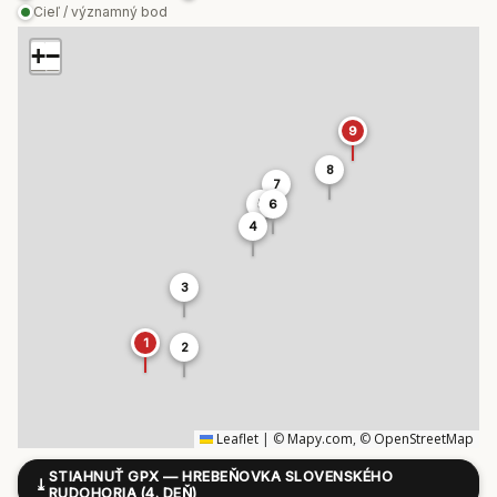
Cieľ / významný bod
+
−
9
8
7
5
6
4
3
1
2
Leaflet
|
©
Mapy.com
, ©
OpenStreetMap
STIAHNUŤ GPX — HREBEŇOVKA SLOVENSKÉHO
⤓
RUDOHORIA (4. DEŇ)