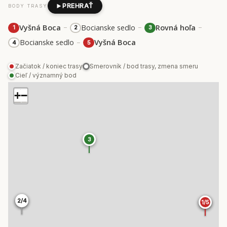
PREHRAŤ
BODY TRASY
–
–
–
Vyšná Boca
Bocianske sedlo
Rovná hoľa
1
2
3
–
Bocianske sedlo
Vyšná Boca
4
5
Začiatok / koniec trasy
Smerovník / bod trasy, zmena smeru
Cieľ / významný bod
+
−
3
2/4
2/4
1/5
1/5