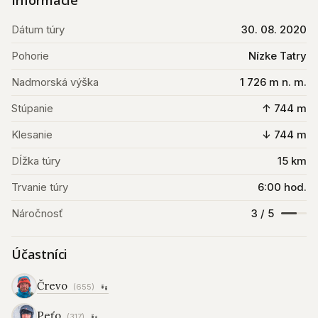
Informácie
Dátum túry
30. 08. 2020
Pohorie
Nízke Tatry
Nadmorská výška
1 726 m n. m.
Stúpanie
↑ 744 m
Klesanie
↓ 744 m
Dĺžka túry
15 km
Trvanie túry
6:00 hod.
Náročnosť
3 / 5
Účastníci
Črevo
(655)
Peťo
(317)