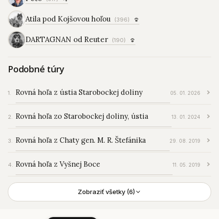
Atila pod Kojšovou hoľou
(396)
DARTAGNAN od Reuter
(190)
Podobné túry
Rovná hoľa z ústia Starobockej doliny
05. 01. 2026
Rovná hoľa zo Starobockej doliny, ústia
13. 01. 2024
Rovná hoľa z Chaty gen. M. R. Štefánika
29. 08. 2019
Rovná hoľa z Vyšnej Boce
11. 05. 2019
Zobraziť všetky (6)