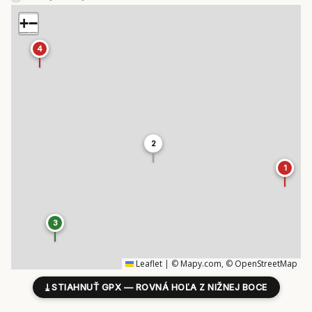
+
−
4
2
1
3
Leaflet
|
©
Mapy.com
, ©
OpenStreetMap
⤓
STIAHNUŤ GPX — ROVNÁ HOĽA Z NIŽNEJ BOCE