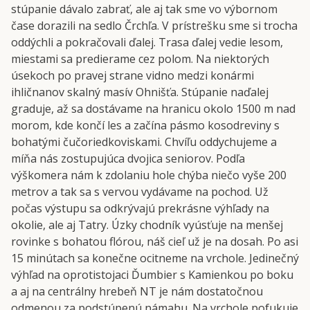
stúpanie dávalo zabrať, ale aj tak sme vo výbornom
čase dorazili na sedlo Črchľa. V prístrešku sme si trocha
oddýchli a pokračovali ďalej. Trasa ďalej vedie lesom,
miestami sa predierame cez polom. Na niektorých
úsekoch po pravej strane vidno medzi konármi
ihličnanov skalný masív Ohnišťa. Stúpanie naďalej
graduje, až sa dostávame na hranicu okolo 1500 m nad
morom, kde končí les a začína pásmo kosodreviny s
bohatými čučoriedkoviskami. Chvíľu oddychujeme a
míňa nás zostupujúca dvojica seniorov. Podľa
výškomera nám k zdolaniu hole chýba niečo vyše 200
metrov a tak sa s vervou vydávame na pochod. Už
počas výstupu sa odkrývajú prekrásne výhľady na
okolie, ale aj Tatry. Úzky chodník vyúsťuje na menšej
rovinke s bohatou flórou, náš cieľ už je na dosah. Po asi
15 minútach sa konečne ocitneme na vrchole. Jedinečný
výhľad na oprotistojaci Ďumbier s Kamienkou po boku
a aj na centrálny hrebeň NT je nám dostatočnou
odmenou za podstúpenú námahu. Na vrchole pofukuje