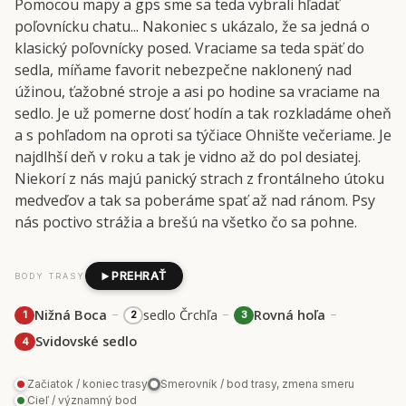
Pomocou mapy a gps sme sa teda vybrali hľadať
poľovnícku chatu... Nakoniec s ukázalo, že sa jedná o
klasický poľovnícky posed. Vraciame sa teda späť do
sedla, míňame favorit nebezpečne naklonený nad
úžinou, ťažobné stroje a asi po hodine sa vraciame na
sedlo. Je už pomerne dosť hodín a tak rozkladáme oheň
a s pohľadom na oproti sa týčiace Ohnište večeriame. Je
najdlhší deň v roku a tak je vidno až do pol desiatej.
Niekorí z nás majú panický strach z frontálneho útoku
medveďov a tak sa poberáme spať až nad ránom. Psy
nás poctivo strážia a brešú na všetko čo sa pohne.
PREHRAŤ
BODY TRASY
–
–
–
Nižná Boca
sedlo Črchľa
Rovná hoľa
1
2
3
Svidovské sedlo
4
Začiatok / koniec trasy
Smerovník / bod trasy, zmena smeru
Cieľ / významný bod