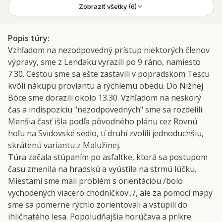
Zobraziť všetky (6)
Popis túry
Vzhľadom na nezodpovedný prístup niektorých členov
výpravy, sme z Lendaku vyrazili po 9 ráno, namiesto
7.30. Cestou sme sa ešte zastavili v popradskom Tescu
kvôli nákupu proviantu a rýchlemu obedu. Do Nižnej
Bóce sme dorazili okolo 13.30. Vzhľadom na neskorý
čas a indispozíciu "nezodpovedných" sme sa rozdelili.
Menšia časť išla podľa pôvodného plánu cez Rovnú
hoľu na Svidovské sedlo, tí druhí zvolili jednoduchšiu,
skrátenú variantu z Malužinej.
Túra začala stúpaním po asfaltke, ktorá sa postupom
času zmenila na hradskú a vyústila na strmú lúčku.
Miestami sme mali problém s orientáciou /bolo
vychodených viacero chodníčkov.../, ale za pomoci mapy
sme sa pomerne rýchlo zorientovali a vstúpili do
ihličnatého lesa. Popoludňajšia horúčava a príkre