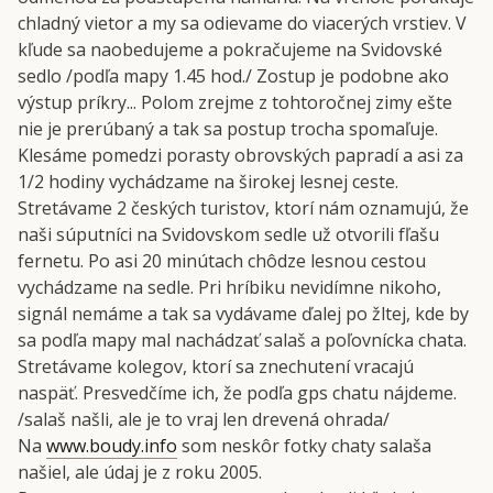
chladný vietor a my sa odievame do viacerých vrstiev. V
kľude sa naobedujeme a pokračujeme na Svidovské
sedlo /podľa mapy 1.45 hod./ Zostup je podobne ako
výstup príkry... Polom zrejme z tohtoročnej zimy ešte
nie je prerúbaný a tak sa postup trocha spomaľuje.
Klesáme pomedzi porasty obrovských papradí a asi za
1/2 hodiny vychádzame na širokej lesnej ceste.
Stretávame 2 českých turistov, ktorí nám oznamujú, že
naši súputníci na Svidovskom sedle už otvorili fľašu
fernetu. Po asi 20 minútach chôdze lesnou cestou
vychádzame na sedle. Pri hríbiku nevidímne nikoho,
signál nemáme a tak sa vydávame ďalej po žltej, kde by
sa podľa mapy mal nachádzať salaš a poľovnícka chata.
Stretávame kolegov, ktorí sa znechutení vracajú
naspäť. Presvedčíme ich, že podľa gps chatu nájdeme.
/salaš našli, ale je to vraj len drevená ohrada/
Na
www.boudy.info
som neskôr fotky chaty salaša
našiel, ale údaj je z roku 2005.