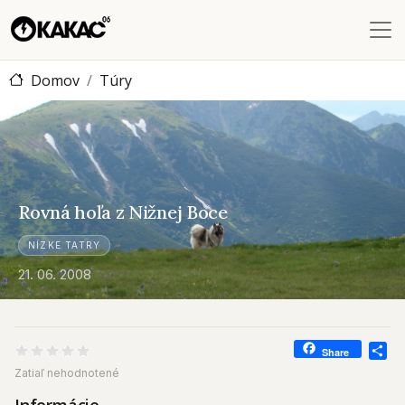
Skočiť na hlavný obsah
Domov
Túry
Rovná hoľa z Nižnej Boce
Rovná hoľa z Nižnej Boce
NÍZKE TATRY
21. 06. 2008
Sh
Share
Zatiaľ nehodnotené