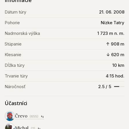
Informácie
Dátum túry
21. 06. 2008
Pohorie
Nízke Tatry
Nadmorská výška
1 723 m n. m.
Stúpanie
↑ 908 m
Klesanie
↓ 620 m
Dĺžka túry
10 km
Trvanie túry
4:15 hod.
Náročnosť
2.5 / 5
Účastníci
Črevo
(655)
Michal
(2)