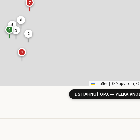
7
6
5
4
3
2
1
Leaflet
|
©
Mapy.com
, ©
⤓
STIAHNUŤ GPX — VEĽKÁ KNOL