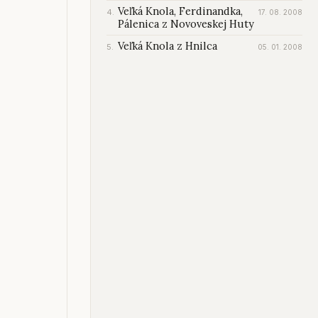
Veľká Knola, Ferdinandka,
17. 08. 2008
Pálenica z Novoveskej Huty
Veľká Knola z Hnilca
05. 01. 2008