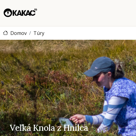
Domov
Túry
Veľká Knola z Hnilca
Veľká Knola z Hnilca