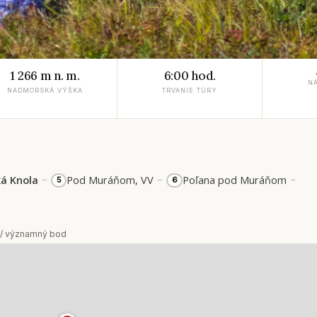
1 266 m n. m.
6:00 hod.
N
NADMORSKÁ VÝŠKA
TRVANIE TÚRY
–
–
–
ká Knola
Pod Muráňom, VV
Poľana pod Muráňom
5
6
 / významný bod