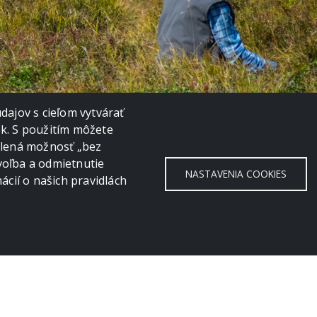
ajov s cieľom vytvárať
ok. S použitím môžete
volená možnosť „bez
voľba a odmietnutie
NASTAVENIA COOKIES
cií o našich pravidlách