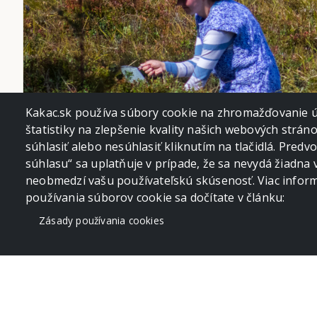
Kakac.sk používa súbory cookie na zhromažďovanie úd
štatistiky na zlepšenie kvality našich webových strán
súhlasiť alebo nesúhlasiť kliknutím na tlačidlá. Pred
súhlasu“ sa uplatňuje v prípade, že sa nevydá žiadna 
neobmedzí vašu používateľskú skúsenosť. Viac informá
používania súborov cookie sa dočítate v článku:
Zásady používania cookies
Lovci a zberači na Veľkej Knoli