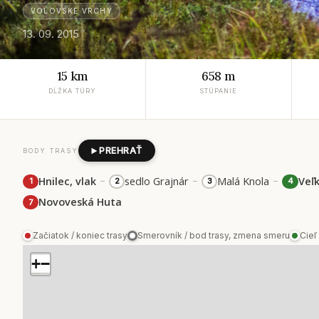
VOLOVSKÉ VRCHY
13. 09. 2015
15 km
658 m
DĹŽKA TÚRY
STÚPANIE
PREHRAŤ
BODY TRASY
–
–
–
Hnilec, vlak
sedlo Grajnár
Malá Knola
Veľ
1
2
3
4
Novoveská Huta
7
Začiatok / koniec trasy
Smerovník / bod trasy, zmena smeru
Cieľ
+
−