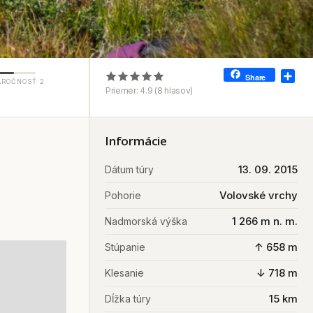
Sha
Share
ÁROČNOSŤ 2
Priemer:
4.9
(
8
hlasov)
Informácie
13. 09. 2015
Dátum túry
Volovské vrchy
Pohorie
1 266 m n. m.
Nadmorská výška
↑ 658 m
Stúpanie
↓ 718 m
Klesanie
15 km
Dĺžka túry