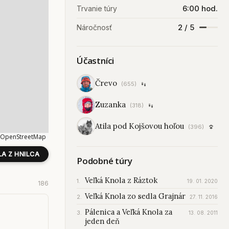
6:00 hod.
Trvanie túry
2 / 5
Náročnosť
Účastníci
Črevo
(655)
Zuzanka
(318)
Atila pod Kojšovou hoľou
(396)
OpenStreetMap
A Z HNILCA
Podobné túry
Veľká Knola z Ráztok
19. 01. 2020
186
Veľká Knola zo sedla Grajnár
27. 11. 2016
Pálenica a Veľká Knola za
13. 08. 2011
jeden deň