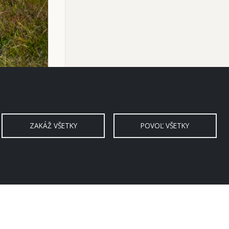
ZAKÁŽ VŠETKY
POVOĽ VŠETKY
Veľká Knola z Hnilca (Volovské vrc
1 / 186